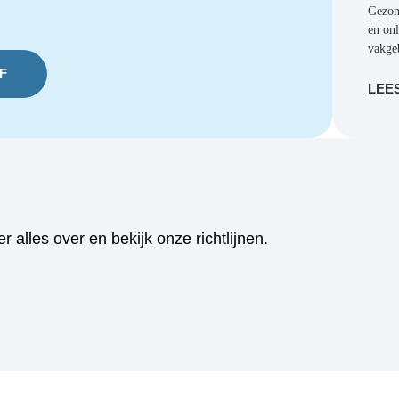
tijds
zorg
heen
EF
LEE
ees er alles over en bekijk onze richtlijnen.