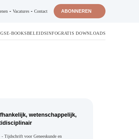
-
-
ABONNEREN
Vacatures
Contact
-BOOKS
BELEIDSINFO
GRATIS DOWNLOADS
fhankelijk,
enschappelijk,
tidisciplinair
 - Tijdschrift voor Geneeskunde en
ndheidszorg is een wetenschappelijk