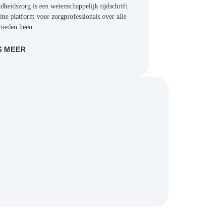
chrift en online platform voor
professionals over alle vakgebieden
.
S MEER