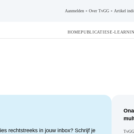
-
-
Aanmelden
Over TvGG
Artikel indienen
HOME
PUBLICATIES
E-LEARNINGS
E
Ona
wet
mul
icaties rechtstreeks in jouw inbox?
TvGG
Gezo
f.