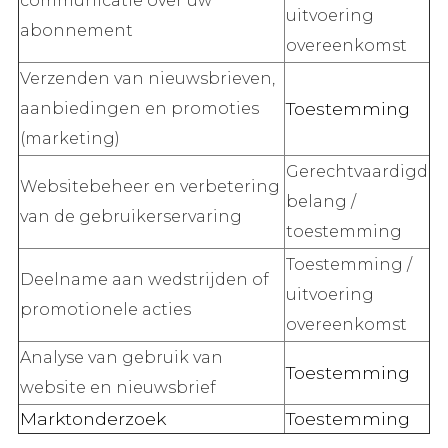
communicatie over uw
uitvoering
abonnement
overeenkomst
Verzenden van nieuwsbrieven,
Toestemming
aanbiedingen en promoties
(marketing)
Gerechtvaardigd
Websitebeheer en verbetering
belang /
van de gebruikerservaring
toestemming
Toestemming /
Deelname aan wedstrijden of
uitvoering
promotionele acties
overeenkomst
Analyse van gebruik van
Toestemming
website en nieuwsbrief
Marktonderzoek
Toestemming