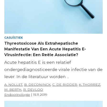
CASUÏSTIEK
Thyreotoxicose Als Extrahepatische
Manifestatie Van Een Acute Hepatitis E-
Virusinfectie: Een Reële Associatie?
Acute hepatitis E is een relatief
ondergediagnosticeerde virale infectie van de
lever. In de literatuur worden ...
A. NOLLET
,
B. DECONINCK
,
C. DE RIDDER
,
K. THORREZ
,
M. BERTH
,
R. DEVLOO
Endocrinologie
|
15.11.2019