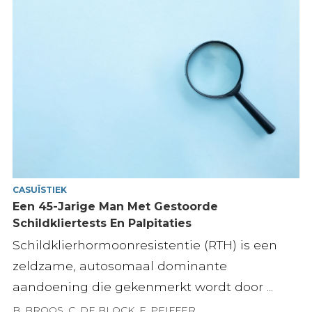
CASUÏSTIEK
Een 45-Jarige Man Met Gestoorde
Schildkliertests En Palpitaties
Schildklierhormoonresistentie (RTH) is een
zeldzame, autosomaal dominante
aandoening die gekenmerkt wordt door ...
B. BROOS
,
C. DE BLOCK
,
F. PEIFFER