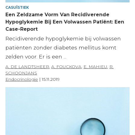
CASUÏSTIEK
Een Zeldzame Vorm Van Recidiverende
Hypoglykemie Bij Een Volwassen Patiënt: Een
Case-Report
Recidiverende hypoglykemie bij volwassen
patiënten zonder diabetes mellitus komt
zelden voor. Er is een ...
A. DE LANDTSHEER
,
A. FOUCKOVA
,
E. MAHIEU
,
R.
SCHOONJANS
Endocrinologie
|
15.11.2019