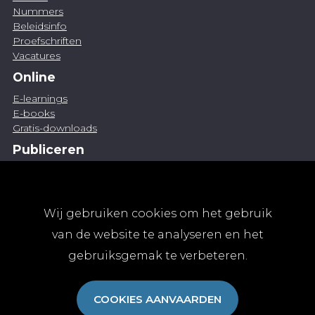
Nummers
Beleidsinfo
Proefschriften
Vacatures
Online
E-learnings
E-books
Gratis-downloads
Publiceren
Artikel indienen
Vacature publiceren
Abonnementen
Wij gebruiken cookies om het gebruik
Abonneren
van de website te analyseren en het
Aanmelden
gebruiksgemak te verbeteren.
Algemene abonnementsvoorwaarden
TvGG
COOKIES AANVAARDEN
Over ons