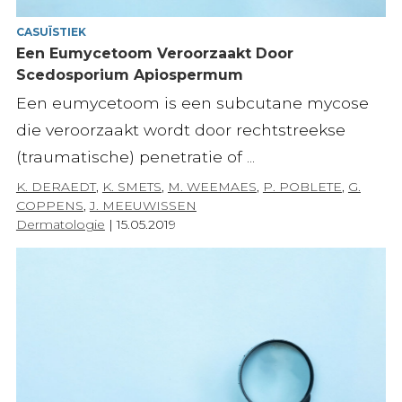
CASUÏSTIEK
Een Eumycetoom Veroorzaakt Door
Scedosporium Apiospermum
Een eumycetoom is een subcutane mycose
die veroorzaakt wordt door rechtstreekse
(traumatische) penetratie of ...
K. DERAEDT
,
K. SMETS
,
M. WEEMAES
,
P. POBLETE
,
G.
COPPENS
,
J. MEEUWISSEN
Dermatologie
|
15.05.2019