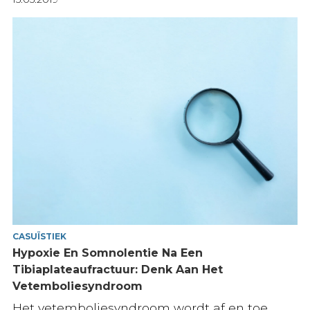
CASUÏSTIEK
Hypoxie En Somnolentie Na Een
Tibiaplateaufractuur: Denk Aan Het
Vetemboliesyndroom
Het vetemboliesyndroom wordt af en toe