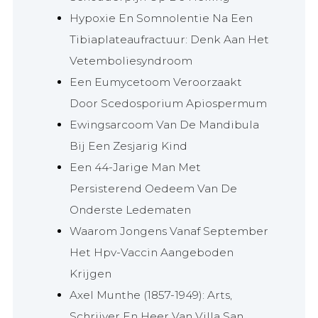
Hypoxie En Somnolentie Na Een
Tibiaplateaufractuur: Denk Aan Het
Vetemboliesyndroom
Een Eumycetoom Veroorzaakt
Door Scedosporium Apiospermum
Ewingsarcoom Van De Mandibula
Bij Een Zesjarig Kind
Een 44-Jarige Man Met
Persisterend Oedeem Van De
Onderste Ledematen
Waarom Jongens Vanaf September
Het Hpv-Vaccin Aangeboden
Krijgen
Axel Munthe (1857-1949): Arts,
Schrijver En Heer Van Villa San