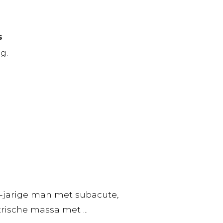
s
g.
-jarige man met subacute,
ische massa met ...