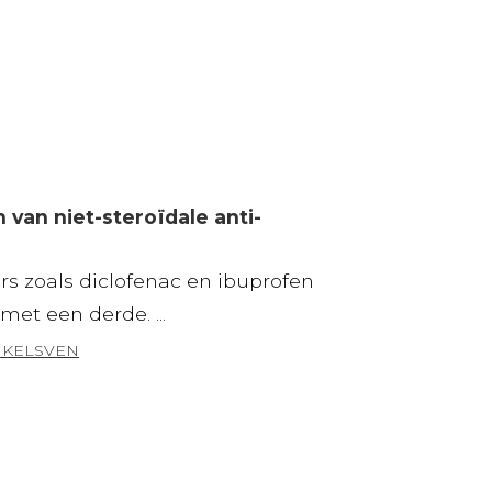
 van niet-steroïdale anti-
rs zoals diclofenac en ibuprofen
met een derde. ...
NKELSVEN