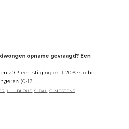
gedwongen opname gevraagd? Een
 en 2013 een stijging met 20% van het
eren (0-17 ...
ER
,
I. HUBLOUE
,
S. BAL
,
C. MERTENS