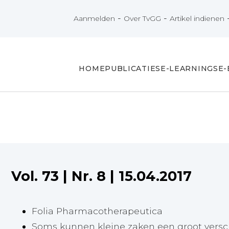
-
-
Aanmelden
Over TvGG
Artikel indienen
HOME
PUBLICATIES
E-LEARNINGS
E
Vol. 73
|
Nr. 8
|
15.04.2017
Folia Pharmacotherapeutica
Soms kunnen kleine zaken een groot vers