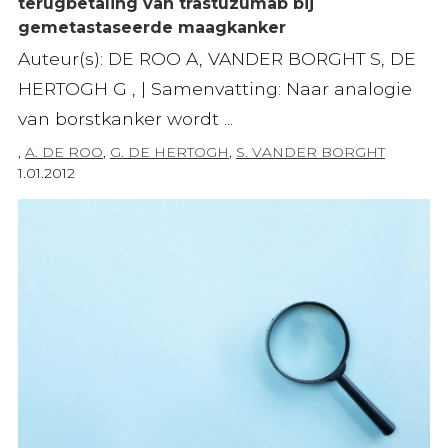
terugbetaling van trastuzumab bij
gemetastaseerde maagkanker
Auteur(s): DE ROO A, VANDER BORGHT S, DE
HERTOGH G , | Samenvatting: Naar analogie
van borstkanker wordt ...
,
A. DE ROO
,
G. DE HERTOGH
,
S. VANDER BORGHT
1.01.2012