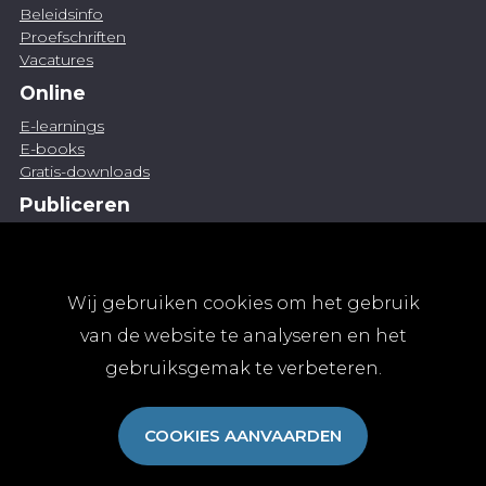
Beleidsinfo
Proefschriften
Vacatures
Online
E-learnings
E-books
Gratis-downloads
Publiceren
Artikel indienen
Vacature publiceren
Abonnementen
Wij gebruiken cookies om het gebruik
Abonneren
van de website te analyseren en het
Aanmelden
gebruiksgemak te verbeteren.
Algemene abonnementsvoorwaarden
TvGG
COOKIES AANVAARDEN
Over ons
Colofon
Contact