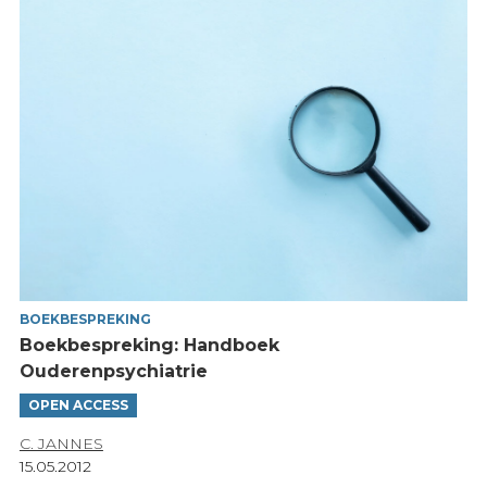
BOEKBESPREKING
Boekbespreking: Handboek
Ouderenpsychiatrie
OPEN ACCESS
C. JANNES
15.05.2012