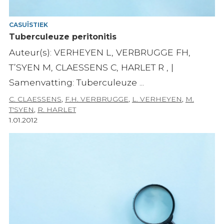
CASUÏSTIEK
Tuberculeuze peritonitis
Auteur(s): VERHEYEN L, VERBRUGGE FH,
T’SYEN M, CLAESSENS C, HARLET R , |
Samenvatting: Tuberculeuze ...
C. CLAESSENS
,
F.H. VERBRUGGE
,
L. VERHEYEN
,
M.
T'SYEN
,
R. HARLET
1.01.2012