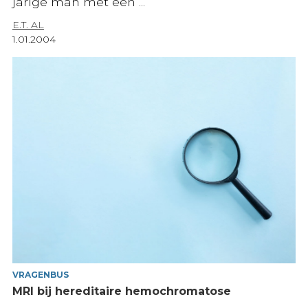
jarige man met een ...
E.T. AL
1.01.2004
VRAGENBUS
MRI bij hereditaire hemochromatose