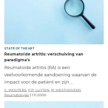
STATE OF THE ART
Reumatoïde artritis: verschuiving van
paradigma’s
Reumatoïde artritis (RA) is een
veelvoorkomende aandoening waarvan de
impact voor de patiënt en zijn ...
C. WOUTERS
,
F.P. LUYTEN
,
R. WESTHOVENS
Reumatologie
|
1.11.2000