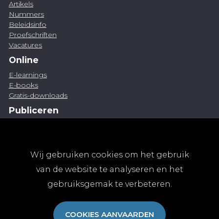
Artikels
Nummers
Beleidsinfo
Proefschriften
Vacatures
Online
E-learnings
E-books
Gratis-downloads
Publiceren
Artikel indienen
Vacature publiceren
Abonnementen
Wij gebruiken cookies om het gebruik
Abonneren
van de website te analyseren en het
Aanmelden
gebruiksgemak te verbeteren.
Algemene abonnementsvoorwaarden
TvGG
COOKIES AANVAARDEN
Over ons