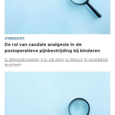
OVERZICHT
De rol van caudale analgesie in de
postoperatieve pijnbestrijding bij kinderen
G. BRUSSELMANS
,
J.-C. DE MEY
,
G. ROLLY
,
P. HOEBEKE
15.07.1997