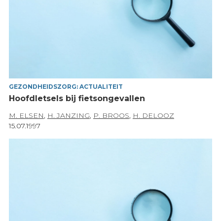
GEZONDHEIDSZORG: ACTUALITEIT
Hoofdletsels bij fietsongevallen
M. ELSEN
,
H. JANZING
,
P. BROOS
,
H. DELOOZ
15.07.1997