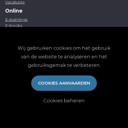
Vacatures
Online
E-learnings
E-books
Gratis-downloads
Publiceren
Wij gebruiken cookies om het gebruik
Artikel indienen
Vacature publiceren
van de website te analyseren en het
Abonnementen
gebruiksgemak te verbeteren.
Abonneren
Aanmelden
COOKIES AANVAARDEN
Algemene abonnementsvoorwaarden
TvGG
Cookies beheren
Over ons
Colofon
Contact