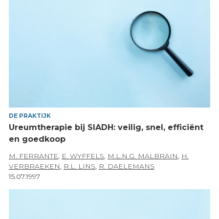
DE PRAKTIJK
Ureumtherapie bij SIADH: veilig, snel, efficiënt
en goedkoop
M. FERRANTE
,
E. WYFFELS
,
M.L.N.G. MALBRAIN
,
H.
VERBRAEKEN
,
R.L. LINS
,
R. DAELEMANS
15.07.1997