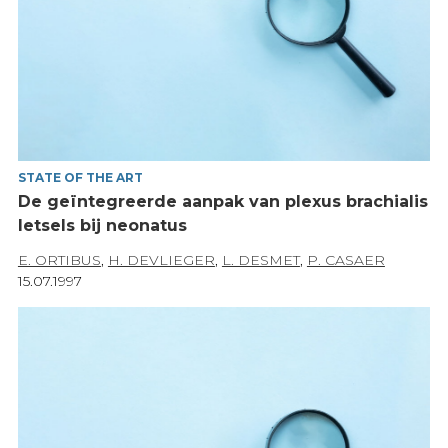
STATE OF THE ART
De geïntegreerde aanpak van plexus brachialis
letsels bij neonatus
E. ORTIBUS
,
H. DEVLIEGER
,
L. DESMET
,
P. CASAER
15.07.1997