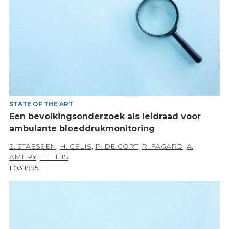
STATE OF THE ART
Een bevolkingsonderzoek als leidraad voor
ambulante bloeddrukmonitoring
S. STAESSEN
,
H. CELIS
,
P. DE CORT
,
R. FAGARD
,
A.
AMERY
,
L. THIJS
1.03.1995