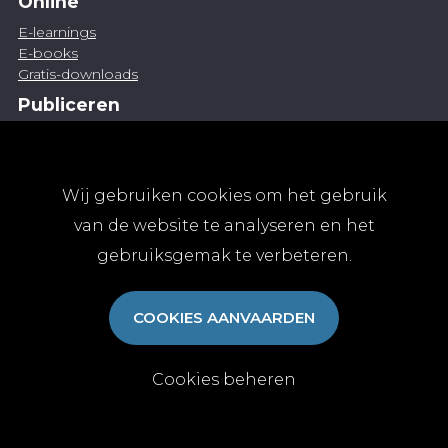
Online
E-learnings
E-books
Gratis-downloads
Publiceren
Artikel indienen
Vacature publiceren
Abonnementen
Wij gebruiken cookies om het gebruik
Abonneren
van de website te analyseren en het
Aanmelden
gebruiksgemak te verbeteren.
Algemene abonnementsvoorwaarden
TvGG
COOKIES AANVAARDEN
Over ons
Colofon
Contact
Cookies beheren
© Tijdschrift voor Geneeskunde vzw 2025
|
Privacy
|
Cookies