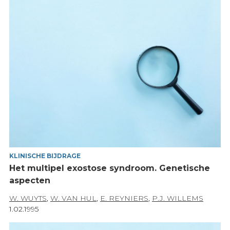
KLINISCHE BIJDRAGE
Het multipel exostose syndroom. Genetische
aspecten
W. WUYTS
,
W. VAN HUL
,
E. REYNIERS
,
P.J. WILLEMS
1.02.1995