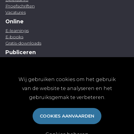
Proefschriften
Vacatures
Online
E-learnings
E-books
Gratis-downloads
Publiceren
Artikel indienen
Vacature publiceren
Abonnementen
Wij gebruiken cookies om het gebruik
Abonneren
van de website te analyseren en het
Aanmelden
gebruiksgemak te verbeteren.
Algemene abonnementsvoorwaarden
TvGG
COOKIES AANVAARDEN
Over ons
Colofon
Contact