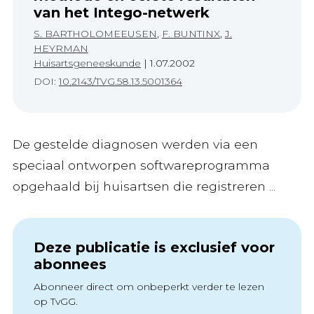
van het Intego-netwerk
S. BARTHOLOMEEUSEN
,
F. BUNTINX
,
J.
HEYRMAN
Huisartsgeneeskunde
|
1.07.2002
DOI:
10.2143/TVG.58.13.5001364
De gestelde diagnosen werden via een
speciaal ontworpen softwareprogramma
opgehaald bij huisartsen die registreren ...
Deze publicatie is exclusief voor
abonnees
Abonneer direct om onbeperkt verder te lezen
op TvGG.