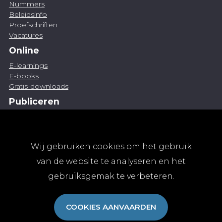
Nummers
Beleidsinfo
Proefschriften
Vacatures
Online
E-learnings
E-books
Gratis-downloads
Publiceren
Artikel indienen
Vacature publiceren
Abonnementen
Wij gebruiken cookies om het gebruik
Abonneren
van de website te analyseren en het
Aanmelden
gebruiksgemak te verbeteren.
Algemene abonnementsvoorwaarden
TvGG
COOKIES AANVAARDEN
Over ons
Colofon