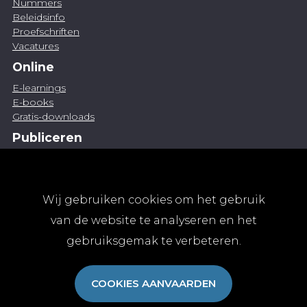
Nummers
Beleidsinfo
Proefschriften
Vacatures
Online
E-learnings
E-books
Gratis-downloads
Publiceren
Artikel indienen
Vacature publiceren
Abonnementen
Wij gebruiken cookies om het gebruik
Abonneren
van de website te analyseren en het
Aanmelden
gebruiksgemak te verbeteren.
Algemene abonnementsvoorwaarden
TvGG
COOKIES AANVAARDEN
Over ons
Colofon