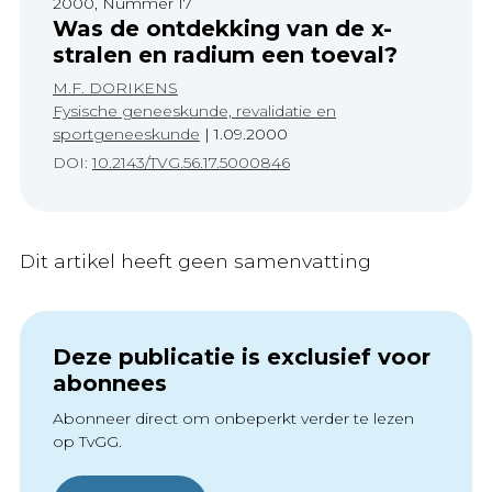
2000, Nummer 17
Was de ontdekking van de x-
stralen en radium een toeval?
M.F. DORIKENS
Fysische geneeskunde, revalidatie en
sportgeneeskunde
|
1.09.2000
DOI:
10.2143/TVG.56.17.5000846
Dit artikel heeft geen samenvatting
Deze publicatie is exclusief voor
abonnees
Abonneer direct om onbeperkt verder te lezen
op TvGG.