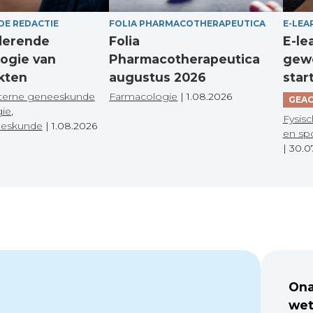
DE REDACTIE
FOLIA PHARMACOTHERAPEUTICA
E-LEA
derende
Folia
E-le
ogie van
Pharmacotherapeutica
gewo
kten
augustus 2026
star
terne geneeskunde
Farmacologie
|
1.08.2026
GEAC
gie
,
Fysisc
eeskunde
|
1.08.2026
en sp
|
30.0
Ona
wet