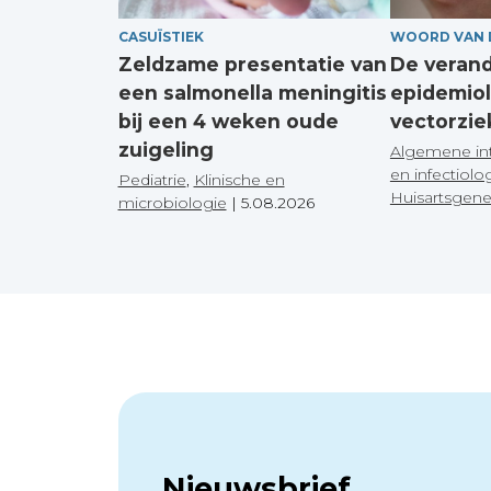
CASUÏSTIEK
WOORD VAN 
Zeldzame presentatie van
De veran
een salmonella meningitis
epidemiol
bij een 4 weken oude
vectorzie
zuigeling
Algemene in
en infectiolo
Pediatrie
,
Klinische en
Huisartsgen
microbiologie
|
5.08.2026
Nieuwsbrief