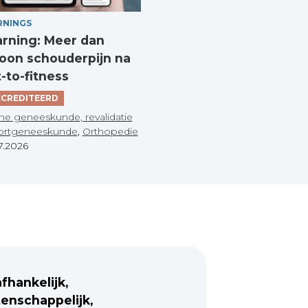
RNINGS
arning: Meer dan
on schouderpijn na
t-to-fitness
CREDITEERD
he geneeskunde, revalidatie
ortgeneeskunde
,
Orthopedie
7.2026
fhankelijk,
enschappelijk,