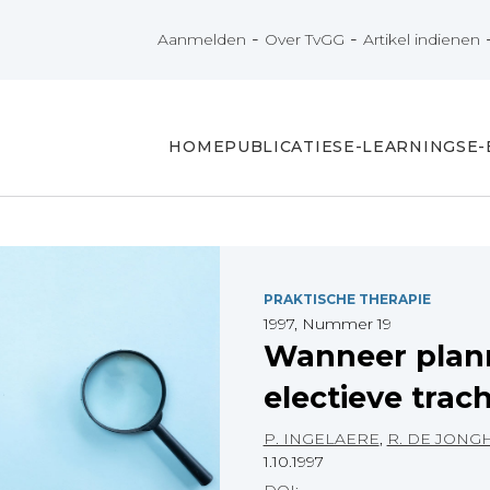
-
-
Aanmelden
Over TvGG
Artikel indienen
HOME
PUBLICATIES
E-LEARNINGS
E
PRAKTISCHE THERAPIE
1997, Nummer 19
Wanneer plan
electieve tra
P. INGELAERE
,
R. DE JONG
1.10.1997