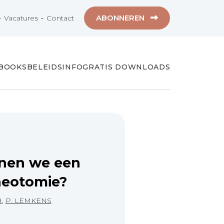
-
-
ABONNEREN
Vacatures
Contact
-BOOKS
BELEIDSINFO
GRATIS DOWNLOADS
nen we een
cheotomie?
H
,
P. LEMKENS