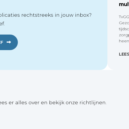
mul
icaties rechtstreeks in jouw inbox?
TvGG
Gezo
f.
tijds
zorg
heen
EF
LEE
ees er alles over en bekijk onze richtlijnen.