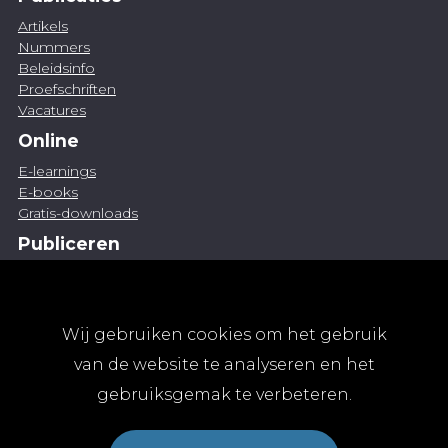
Artikels
Nummers
Beleidsinfo
Proefschriften
Vacatures
Online
E-learnings
E-books
Gratis-downloads
Publiceren
Artikel indienen
Vacature publiceren
Abonnementen
Wij gebruiken cookies om het gebruik
Abonneren
van de website te analyseren en het
Aanmelden
gebruiksgemak te verbeteren.
Algemene abonnementsvoorwaarden
TvGG