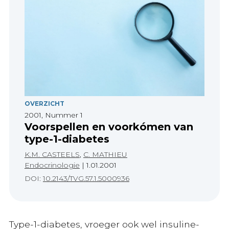
OVERZICHT
2001, Nummer 1
Voorspellen en voorkómen van
type-1-diabetes
K.M. CASTEELS
,
C. MATHIEU
Endocrinologie
|
1.01.2001
DOI:
10.2143/TVG.57.1.5000936
Type-1-diabetes, vroeger ook wel insuline-