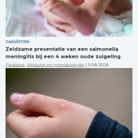
CASUÏSTIEK
Zeldzame presentatie van een salmonella
meningitis bij een 4 weken oude zuigeling
Pediatrie
,
Klinische en microbiologie
|
5.08.2026