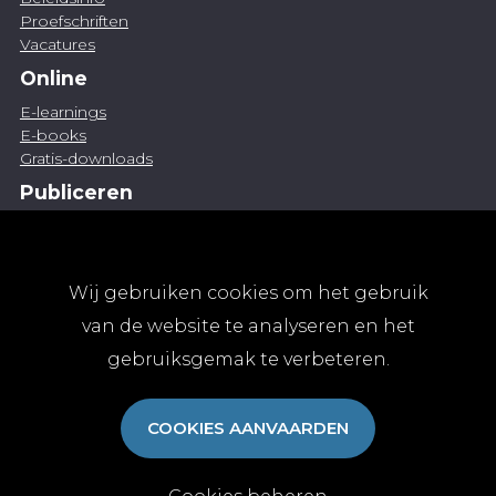
Proefschriften
Vacatures
Online
E-learnings
E-books
Gratis-downloads
Publiceren
Artikel indienen
Vacature publiceren
Abonnementen
Wij gebruiken cookies om het gebruik
Abonneren
van de website te analyseren en het
Aanmelden
gebruiksgemak te verbeteren.
Algemene abonnementsvoorwaarden
TvGG
COOKIES AANVAARDEN
Over ons
Colofon
Contact