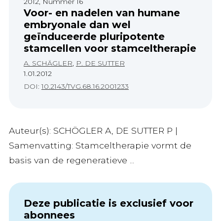
2012, Nummer 16
Voor- en nadelen van humane
embryonale dan wel
geïnduceerde pluripotente
stamcellen voor stamceltherapie
A. SCHÄGLER
,
P. DE SUTTER
1.01.2012
DOI:
10.2143/TVG.68.16.2001233
Auteur(s): SCHÖGLER A, DE SUTTER P |
Samenvatting: Stamceltherapie vormt de
basis van de regeneratieve ...
Deze publicatie is exclusief voor
abonnees