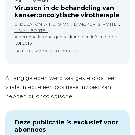
2016, Nummer 1
Virussen in de behandeling van
kanker:oncolytische virotherapie
B. DELAFONTAINE
,
G. VAN LANCKER
,
S. ROTTEY
,
L. VAN BORTEL
Algemene interne geneeskunde en infectiologie
|
1.01.2016
DOI:
10.2143/TVG.72.01.2002029
Al lang geleden werd vastgesteld dat een
virale infectie een positieve invloed kan
hebben bij oncologische ...
Deze publicatie is exclusief voor
abonnees