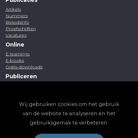
Artikels
Nummers
Beleidsinfo
Proefschriften
Vacatures
Online
E-learnings
E-books
Gratis-downloads
Publiceren
Artikel indienen
Vacature publiceren
Abonnementen
Wij gebruiken cookies om het gebruik
Abonneren
van de website te analyseren en het
Aanmelden
gebruiksgemak te verbeteren.
Algemene abonnementsvoorwaarden
TvGG