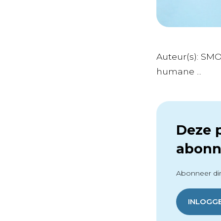
Auteur(s): SM
humane ...
Deze p
abonn
Abonneer dir
INLOGG