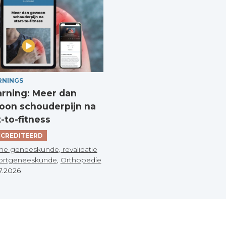
RNINGS
arning: Meer dan
on schouderpijn na
t-to-fitness
CREDITEERD
he geneeskunde, revalidatie
ortgeneeskunde
,
Orthopedie
7.2026