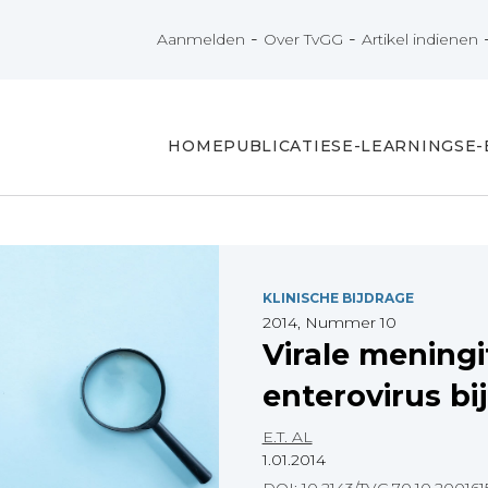
-
-
Aanmelden
Over TvGG
Artikel indienen
HOME
PUBLICATIES
E-LEARNINGS
E
KLINISCHE BIJDRAGE
2014, Nummer 10
Virale meningi
enterovirus bi
E.T. AL
1.01.2014