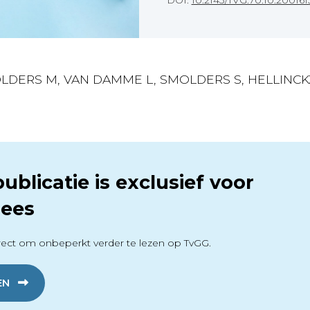
DOI:
10.2143/TVG.70.10.200161
OLDERS M, VAN DAMME L, SMOLDERS S, HELLINCKX 
ublicatie is exclusief voor
ees
ect om onbeperkt verder te lezen op TvGG.
EN