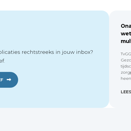
Ona
wet
mul
icaties rechtstreeks in jouw inbox?
TvGG
Gezo
f.
tijds
zorg
heen
EF
LEE