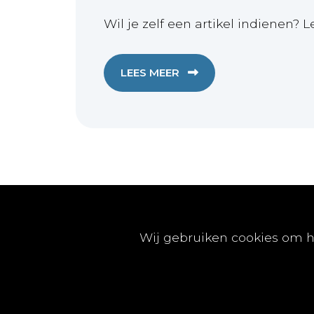
Wil je zelf een artikel indienen? L
LEES MEER
Publicaties
Wij gebruiken cookies om h
Artikels
Nummers
Beleidsinfo
Proefschriften
Vacatures