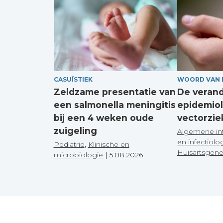
CASUÏSTIEK
WOORD VAN 
Zeldzame presentatie van
De veran
een salmonella meningitis
epidemiol
bij een 4 weken oude
vectorzie
zuigeling
Algemene in
en infectiolo
Pediatrie
,
Klinische en
Huisartsgen
microbiologie
|
5.08.2026