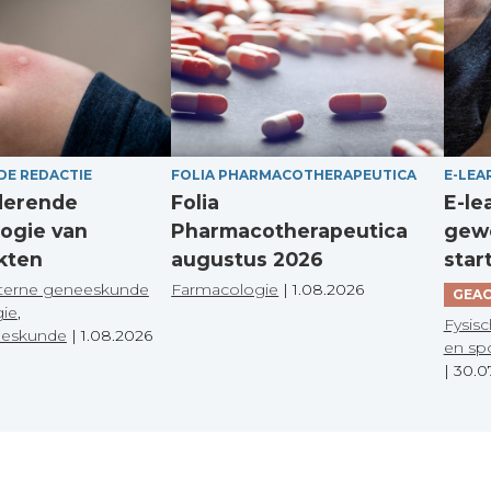
DE REDACTIE
FOLIA PHARMACOTHERAPEUTICA
E-LEA
derende
Folia
E-le
ogie van
Pharmacotherapeutica
gewo
kten
augustus 2026
star
terne geneeskunde
Farmacologie
|
1.08.2026
GEAC
gie
,
Fysisc
eeskunde
|
1.08.2026
en sp
|
30.0