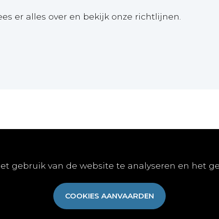
ees er alles over en bekijk onze richtlijnen.
Online
Publiceren
Abon
et gebruik van de website te analyseren en het g
E-learnings
Artikel indienen
Abonn
E-books
Vacature publiceren
Aanme
COOKIES AANVAARDEN
Gratis-downloads
Algem