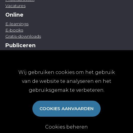
Vacatures
Online
E-learnings
E-books
Gratis-downloads
Publiceren
Artikel indienen
Vacature publiceren
Abonnementen
Wij gebruiken cookies om het gebruik
Abonneren
van de website te analyseren en het
Aanmelden
gebruiksgemak te verbeteren.
Algemene abonnementsvoorwaarden
TvGG
COOKIES AANVAARDEN
Over ons
Colofon
Contact
Cookies beheren