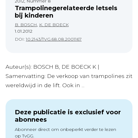
2012, Nummer 8
Trampolinegerelateerde letsels
bij kinderen
B. BOSCH
,
K. DE BOECK
1.01.2012
DOI:
10.2143/TVG.68.08.2001167
Auteur(s): BOSCH B, DE BOECK K |
Samenvatting: De verkoop van trampolines zit
wereldwijd in de lift. Ook in ...
Deze publicatie is exclusief voor
abonnees
Abonneer direct om onbeperkt verder te lezen
op TvGG.