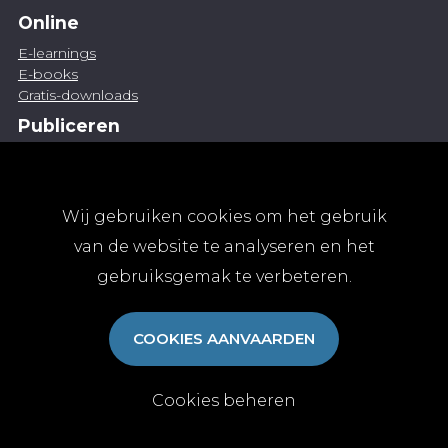
Online
E-learnings
E-books
Gratis-downloads
Publiceren
Artikel indienen
Vacature publiceren
Abonnementen
Wij gebruiken cookies om het gebruik
Abonneren
van de website te analyseren en het
Aanmelden
gebruiksgemak te verbeteren.
Algemene abonnementsvoorwaarden
TvGG
COOKIES AANVAARDEN
Over ons
Colofon
Contact
Cookies beheren
© Tijdschrift voor Geneeskunde vzw 2025