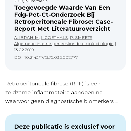
2019, Nummer 3
Toegevoegde Waarde Van Een
Fdg-Pet-Ct-Onderzoek Bij
Retroperitoneale Fibrose: Case-
Report Met Literatuuroverzicht
A. IBRAHIM
,
I. GOETHALS
,
P. SMEETS
Algemene interne geneeskunde en infectiologie
|
13.02.2019
DOI:
10.2143/TVG.75.03.2002777
Retroperitoneale fibrose (RPF) is een
zeldzame inflammatoire aandoening
waarvoor geen diagnostische biomerkers ...
Deze publicatie is exclusief voor