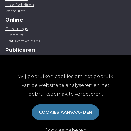
Proefschriften
Vacatures
Online
E-learnings
E-books
Gratis-downloads
Publiceren
Artikel indienen
Vacature publiceren
Abonnementen
Wij gebruiken cookies om het gebruik
Abonneren
van de website te analyseren en het
Aanmelden
gebruiksgemak te verbeteren.
Algemene abonnementsvoorwaarden
TvGG
COOKIES AANVAARDEN
Over ons
Colofon
Contact
Cookies beheren