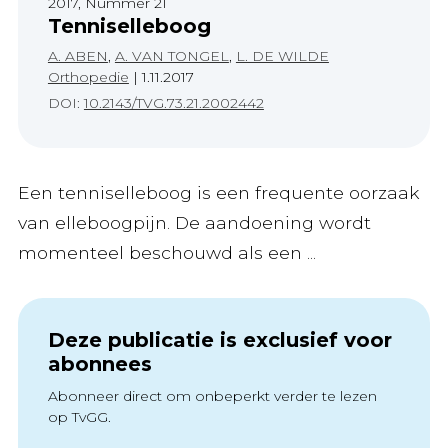
2017, Nummer 21
Tenniselleboog
A. ABEN
,
A. VAN TONGEL
,
L. DE WILDE
Orthopedie
|
1.11.2017
DOI:
10.2143/TVG.73.21.2002442
Een tenniselleboog is een frequente oorzaak
van elleboogpijn. De aandoening wordt
momenteel beschouwd als een ...
Deze publicatie is exclusief voor
abonnees
Abonneer direct om onbeperkt verder te lezen
op TvGG.