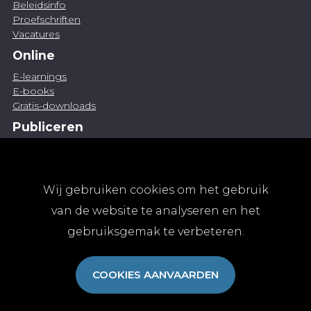
Beleidsinfo
Proefschriften
Vacatures
Online
E-learnings
E-books
Gratis-downloads
Publiceren
Artikel indienen
Vacature publiceren
Abonnementen
Wij gebruiken cookies om het gebruik
Abonneren
van de website te analyseren en het
Aanmelden
gebruiksgemak te verbeteren.
Algemene abonnementsvoorwaarden
TvGG
COOKIES AANVAARDEN
Over ons
Colofon
Contact