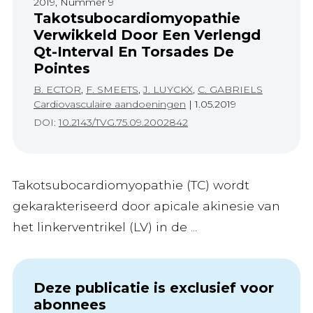
2019, Nummer 9
Takotsubocardiomyopathie
Verwikkeld Door Een Verlengd
Qt-Interval En Torsades De
Pointes
B. ECTOR
,
F. SMEETS
,
J. LUYCKX
,
C. GABRIELS
Cardiovasculaire aandoeningen
|
1.05.2019
DOI:
10.2143/TVG.75.09.2002842
Takotsubocardiomyopathie (TC) wordt
gekarakteriseerd door apicale akinesie van
het linkerventrikel (LV) in de ...
Deze publicatie is exclusief voor
abonnees