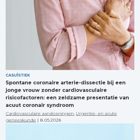
CASUÏSTIEK
Spontane coronaire arterie-dissectie bij een
jonge vrouw zonder cardiovasculaire
risicofactoren: een zeldzame presentatie van
acuut coronair syndroom
Cardiovasculaire aandoeningen
,
Urgentie- en acute
geneeskunde
|
8.05.2026