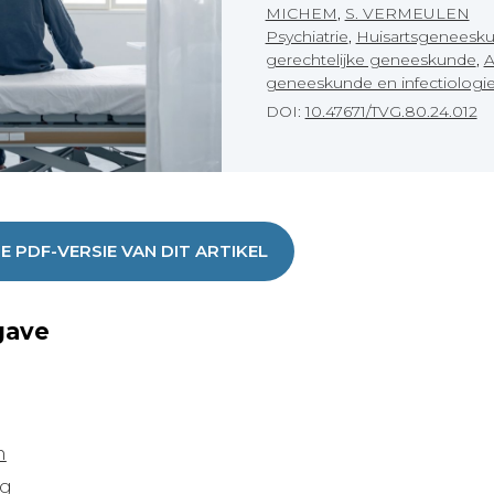
MICHEM
,
S. VERMEULEN
Psychiatrie
,
Huisartsgeneesk
gerechtelijke geneeskunde
,
A
geneeskunde en infectiologi
DOI:
10.47671/TVG.80.24.012
DE PDF-VERSIE VAN DIT ARTIKEL
gave
n
ng