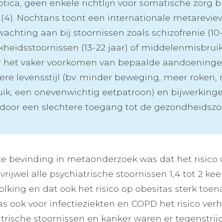
tica, geen enkele richtlijn voor somatische zorg b
 (4). Nochtans toont een internationale metarevie
achting aan bij stoornissen zoals schizofrenie (10-
kheidsstoornissen (13-22 jaar) of middelenmisbruik (
 het vaker voorkomen van bepaalde aandoeningen 
re levensstijl (bv. minder beweging, meer roken, 
ik, een onevenwichtig eetpatroon) en bijwerking
door een slechtere toegang tot de gezondheidszo
te bevinding in metaonderzoek was dat het risico
rijwel alle psychiatrische stoornissen 1,4 tot 2 ke
king en dat ook het risico op obesitas sterk toe
s ook voor infectieziekten en COPD het risico verh
trische stoornissen en kanker waren er tegenstrij