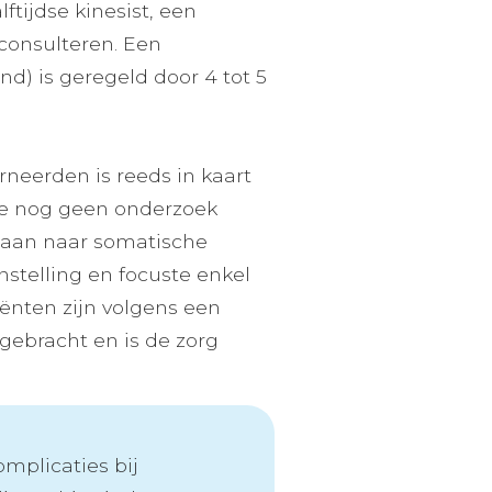
ftijdse kinesist, een
 consulteren. Een
d) is geregeld door 4 tot 5
erneerden is reeds in kaart
oe nog geen onderzoek
gedaan naar somatische
stelling en focuste enkel
iënten zijn volgens een
gebracht en is de zorg
mplicaties bij