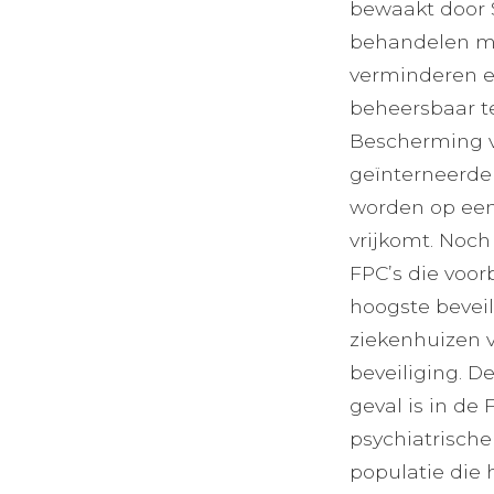
bewaakt door S
behandelen met
verminderen e
beheersbaar te
Bescherming v
geïnterneerde
worden op een 
vrijkomt. Noc
FPC’s die voor
hoogste beveil
ziekenhuizen 
beveiliging. D
geval is in de
psychiatrische
populatie die h