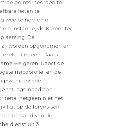
om de geïnterneerden te
afbare feiten te
ag weg te nemen of
ële instantie, de Kamer ter
plaatsing. De
er zij worden opgenomen en
ezet tot er een plaats
pname weigeren. Naast de
ste risicoprofiel en de
n psychiatrische
e tot lage nood aan
riteria, hetgeen niet het
k ligt op de forensisch-
sche toestand van de
che dienst uit 3