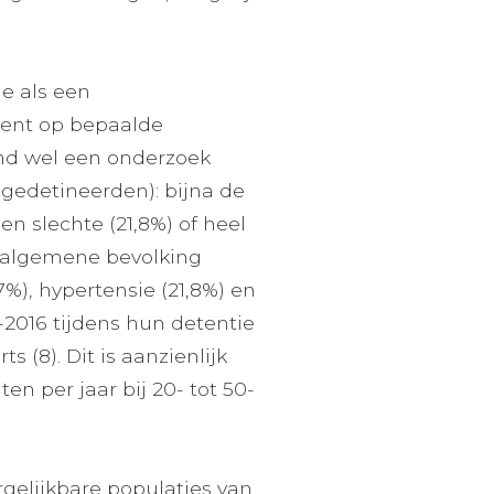
e als een
kent op bepaalde
ond wel een onderzoek
 gedetineerden): bijna de
n slechte (21,8%) of heel
de algemene bevolking
7%), hypertensie (21,8%) en
-2016 tijdens hun detentie
 (8). Dit is aanzienlijk
n per jaar bij 20- tot 50-
rgelijkbare populaties van