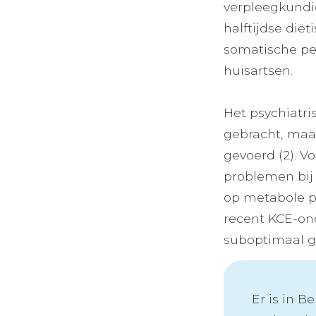
verpleegkundig
halftijdse dië
somatische per
huisartsen.
Het psychiatris
gebracht, maa
gevoerd (2). V
problemen bij 
op metabole pr
recent KCE-on
suboptimaal g
Er is in B