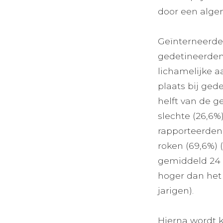
door een algem
Geïnterneerde
gedetineerdenp
lichamelijke a
plaats bij ged
helft van de g
slechte (26,6%
rapporteerden 
roken (69,6%) 
gemiddeld 24 ke
hoger dan het 
jarigen).
Hierna wordt k