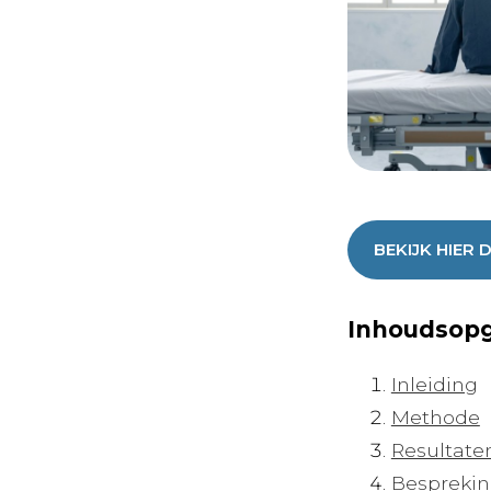
BEKIJK HIER 
Inhoudsop
Inleiding
Methode
Resultate
Bespreki