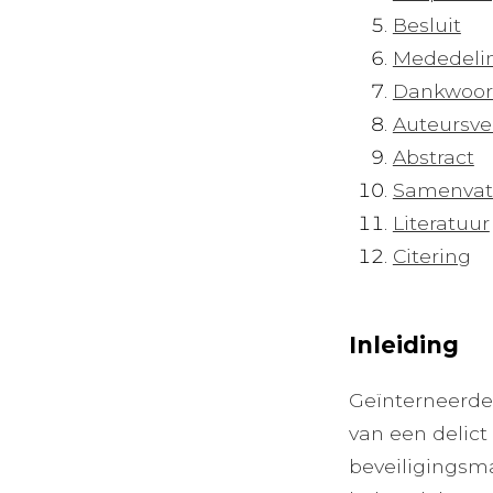
Besluit
Mededeli
Dankwoo
Auteursve
Abstract
Samenvat
Literatuur
Citering
Inleiding
Geïnterneerden
van een delict
beveiligingsm