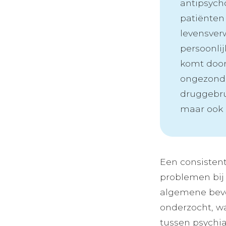
antipsycho
patiënten
levensverw
persoonlij
komt door
ongezonde
druggebru
maar ook 
Een consisten
problemen bij v
algemene bevol
onderzocht, wa
tussen psychia