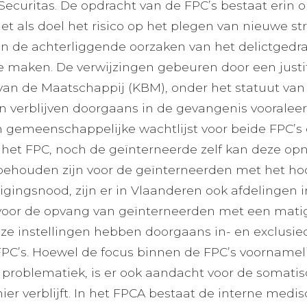
ecuritas. De opdracht van de FPC’s bestaat erin 
 als doel het risico op het plegen van nieuwe str
n de achterliggende oorzaken van het delictgedr
 maken. De verwijzingen gebeuren door een justiti
an de Maatschappij (KBM), onder het statuut van 
n verblijven doorgaans in de gevangenis voorale
gemeenschappelijke wachtlijst voor beide FPC’s g
h het FPC, noch de geïnterneerde zelf kan deze o
behouden zijn voor de geïnterneerden met het hoog
igingsnood, zijn er in Vlaanderen ook afdelingen i
voor de opvang van geïnterneerden met een matig
eze instellingen hebben doorgaans in- en exclusiec
 FPC’s. Hoewel de focus binnen de FPC’s voornamelij
 problematiek, is er ook aandacht voor de somati
ier verblijft. In het FPCA bestaat de interne medis