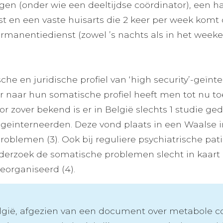
en (onder wie een deeltijdse coördinator), een hal
tist en een vaste huisarts die 2 keer per week komt
manentiedienst (zowel ’s nachts als in het weeken
che en juridische profiel van ‘high security’-geïnt
r naar hun somatische profiel heeft men tot nu t
oor zover bekend is er in België slechts 1 studie 
geïnterneerden. Deze vond plaats in een Waalse in
oblemen (3). Ook bij reguliere psychiatrische pat
derzoek de somatische problemen slecht in kaart 
eorganiseerd (4).
elgië, afgezien van een document over metabole co