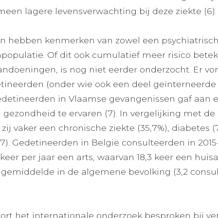
een lagere levensverwachting bij deze ziekte (6).
n hebben kenmerken van zowel een psychiatrisch
opulatie. Of dit ook cumulatief meer risico bete
andoeningen, is nog niet eerder onderzocht. Er v
etineerden (onder wie ook een deel geïnterneerde
edetineerden in Vlaamse gevangenissen gaf aan ee
) gezondheid te ervaren (7). In vergelijking met 
zij vaker een chronische ziekte (35,7%), diabetes (
(7). Gedetineerden in België consulteerden in 2015
er per jaar een arts, waarvan 18,3 keer een huisarts
gemiddelde in de algemene bevolking (3,2 consulte
ort het internationale onderzoek besproken bij ve