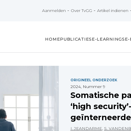
-
-
Aanmelden
Over TvGG
Artikel indienen
HOME
PUBLICATIES
E-LEARNINGS
E
ORIGINEEL ONDERZOEK
2024, Nummer 9
Somatische pat
‘high security’
geïnterneerd
I. JEANDARME
,
S. VANDEN