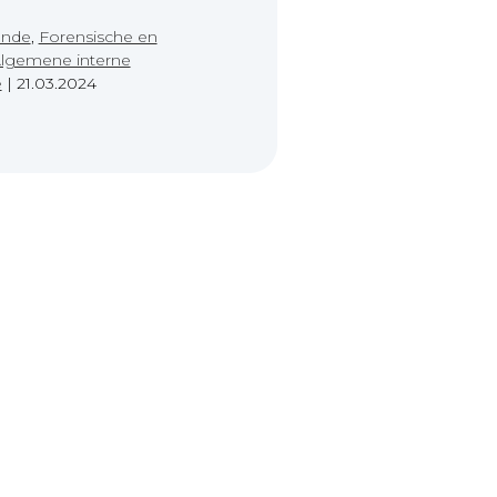
unde
,
Forensische en
lgemene interne
e
|
21.03.2024