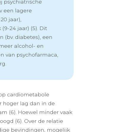
ij psychiatrische
w een lagere
20 jaar),
9-24 jaar) (5). Dit
(bv. diabetes), een
meer alcohol- en
en van psychofarmaca,
rg.
 op cardiometabole
er hoger lag dan in de
nam (6). Hoewel minder vaak
oogd (6). Over de relatie
dige bevindingen, mogelijk