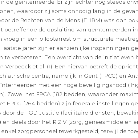
n de geïnterneerde. Er zijn echter nog steeds o
onen, waardoor zij soms onnodig lang in de gevang
oor de Rechten van de Mens (EHRM) was dan ook sc
t betreffende de opsluiting van geïnterneerden i
n vroeg in een pilootarrest om structurele maatre
 De laatste jaren zijn er aanzienlijke inspanningen
 te verbeteren. Een overzicht van de initiatieven h
n Verbeeck et al. (1). Een hiervan betreft de oprich
chiatrische centra, namelijk in Gent (FPCG) en An
nterneerden met een hoge beveiligingsnood (‘hig
n). Zowel het FPCA (182 bedden, waaronder maxim
et FPCG (264 bedden) zijn federale instellingen ge
s door de FOD Justitie (facilitaire diensten, bewak
) en deels door het RIZIV (zorg, geneesmiddelen e
is enkel zorgpersoneel tewerkgesteld, terwijl de t