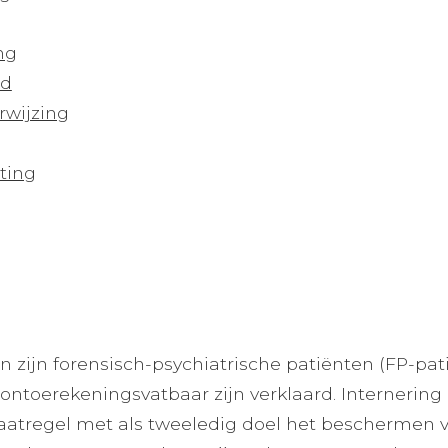
ng
rd
rwijzing
ting
 zijn forensisch-psychiatrische patiënten (FP-pat
 ontoerekeningsvatbaar zijn verklaard. Internering 
aatregel met als tweeledig doel het beschermen 