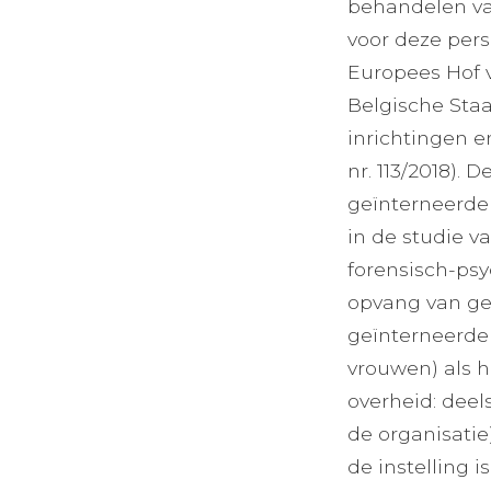
behandelen va
voor deze pers
Europees Hof v
Belgische Staa
inrichtingen e
nr. 113/2018).
geïnterneerden
in de studie va
forensisch-psy
opvang van geï
geïnterneerde
vrouwen) als h
overheid: deel
de organisatie
de instelling 