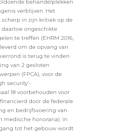
nvoldoende behandelplekken
enis verblijven. Het
herp in zijn kritiek op de
n daartoe ongeschikte
gelen te treffen (EHRM 2016,
 geleverd om de opvang van
ierrond is terug te vinden
ting van 2 gesloten
twerpen (FPCA), voor de
h security’-
aal 18 voorbehouden voor
financierd door de federale
ing en bedrijfsvoering van
n medische honoraria). In
oegang tot het gebouw wordt