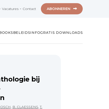
-
-
ABONNEREN
Vacatures
Contact
-BOOKS
BELEIDSINFO
GRATIS DOWNLOADS
hologie bij
-
en
BOSCH
,
B. CLAESSENS
,
T.