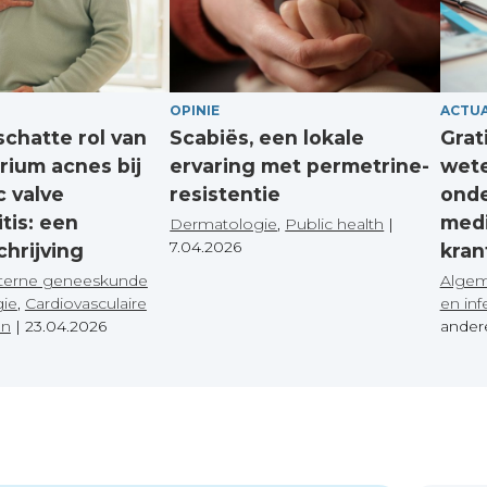
OPINIE
ACTUA
chatte rol van
Scabiës, een lokale
Grat
rium acnes bij
ervaring met permetrine-
wete
c valve
resistentie
onde
tis: een
med
Dermatologie
,
Public health
|
7.04.2026
hrijving
kran
terne geneeskunde
Algem
gie
,
Cardiovasculaire
en inf
en
|
23.04.2026
ande