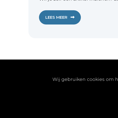
LEES MEER
Publicaties
Wij gebruiken cookies om h
Artikels
Nummers
Beleidsinfo
Proefschriften
Vacatures