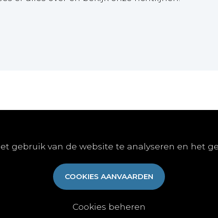
Online
Publiceren
Abon
et gebruik van de website te analyseren en het g
E-learnings
Artikel indienen
Abonn
E-books
Vacature publiceren
Aanme
COOKIES AANVAARDEN
Gratis-downloads
Algem
Cookies beheren