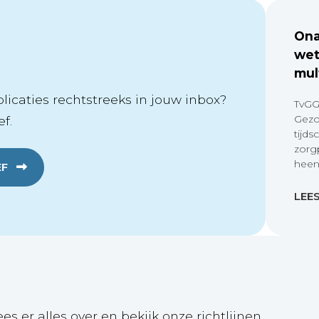
Ona
wet
mul
icaties rechtstreeks in jouw inbox?
TvGG
Gezo
f.
tijds
zorg
heen
EF
LEE
ees er alles over en bekijk onze richtlijnen.