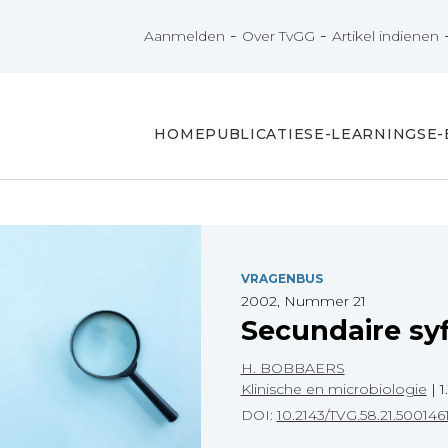
-
-
Aanmelden
Over TvGG
Artikel indienen
HOME
PUBLICATIES
E-LEARNINGS
E
VRAGENBUS
2002, Nummer 21
Secundaire syf
H. BOBBAERS
Klinische en microbiologie
|
1
DOI:
10.2143/TVG.58.21.500146