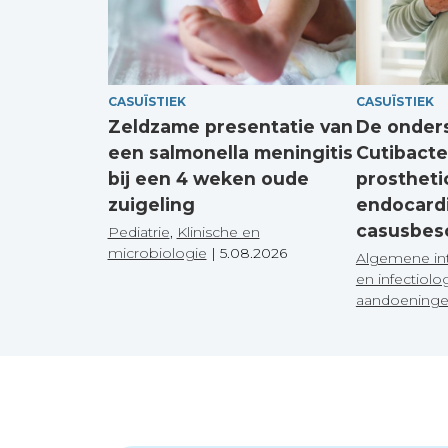
CASUÏSTIEK
CASUÏSTIEK
Zeldzame presentatie van
De onders
een salmonella meningitis
Cutibacte
bij een 4 weken oude
prostheti
zuigeling
endocardi
casusbesc
Pediatrie
,
Klinische en
microbiologie
|
5.08.2026
Algemene in
en infectiolo
aandoening