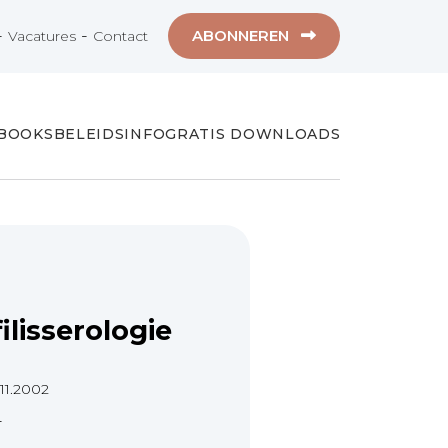
-
-
ABONNEREN
Vacatures
Contact
-BOOKS
BELEIDSINFO
GRATIS DOWNLOADS
ilisserologie
.11.2002
1