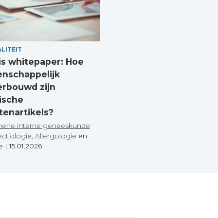
LITEIT
is whitepaper: Hoe
nschappelijk
rbouwd zijn
ische
tenartikels?
ene interne geneeskunde
ectiologie
,
Allergologie
en
re
|
15.01.2026