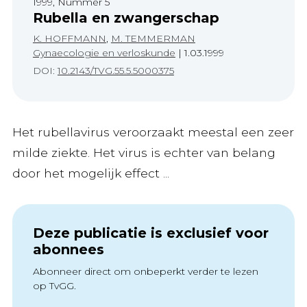
1999, Nummer 5
Rubella en zwangerschap
K. HOFFMANN
,
M. TEMMERMAN
Gynaecologie en verloskunde
|
1.03.1999
DOI:
10.2143/TVG.55.5.5000375
Het rubellavirus veroorzaakt meestal een zeer
milde ziekte. Het virus is echter van belang
door het mogelijk effect ...
Deze publicatie is exclusief voor
abonnees
Abonneer direct om onbeperkt verder te lezen
op TvGG.