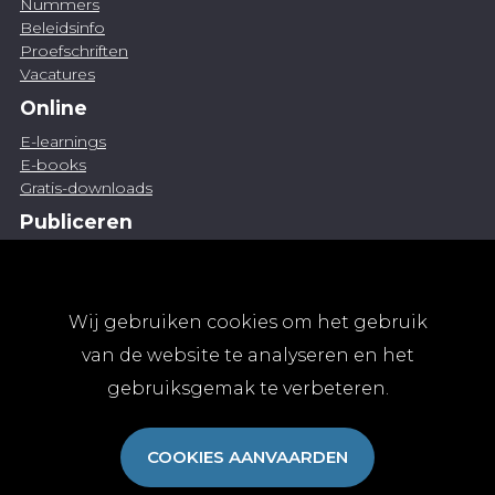
Nummers
Beleidsinfo
Proefschriften
Vacatures
Online
E-learnings
E-books
Gratis-downloads
Publiceren
Artikel indienen
Vacature publiceren
Abonnementen
Wij gebruiken cookies om het gebruik
Abonneren
van de website te analyseren en het
Aanmelden
gebruiksgemak te verbeteren.
Algemene abonnementsvoorwaarden
TvGG
COOKIES AANVAARDEN
Over ons
Colofon