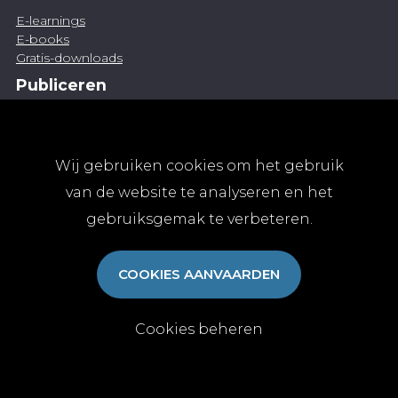
E-learnings
E-books
Gratis-downloads
Publiceren
Artikel indienen
Vacature publiceren
Abonnementen
Wij gebruiken cookies om het gebruik
Abonneren
van de website te analyseren en het
Aanmelden
gebruiksgemak te verbeteren.
Algemene abonnementsvoorwaarden
TvGG
COOKIES AANVAARDEN
Over ons
Colofon
Contact
Cookies beheren
© Tijdschrift voor Geneeskunde vzw 2025
|
Privacy
|
Cookies