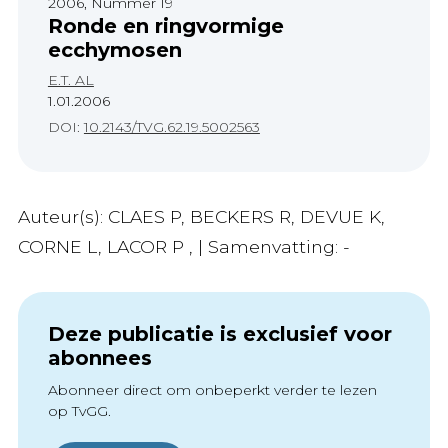
2006, Nummer 19
Ronde en ringvormige
ecchymosen
E.T. AL
1.01.2006
DOI:
10.2143/TVG.62.19.5002563
Auteur(s): CLAES P, BECKERS R, DEVUE K,
CORNE L, LACOR P , | Samenvatting: -
Deze publicatie is exclusief voor
abonnees
Abonneer direct om onbeperkt verder te lezen
op TvGG.