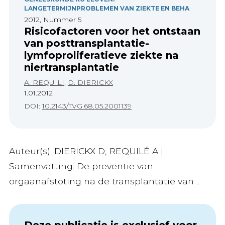
LANGETERMIJNPROBLEMEN VAN ZIEKTE EN BEHA
2012, Nummer 5
Risicofactoren voor het ontstaan
van posttransplantatie-
lymfoproliferatieve ziekte na
niertransplantatie
A. REQUILI
,
D. DIERICKX
1.01.2012
DOI:
10.2143/TVG.68.05.2001139
Auteur(s): DIERICKX D, REQUILÉ A |
Samenvatting: De preventie van
orgaanafstoting na de transplantatie van ...