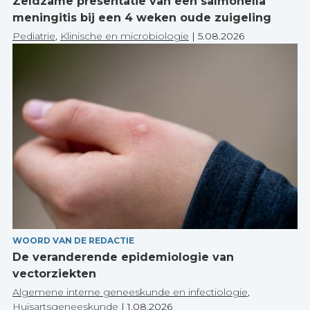
Zeldzame presentatie van een salmonella
meningitis bij een 4 weken oude zuigeling
Pediatrie
,
Klinische en microbiologie
|
5.08.2026
WOORD VAN DE REDACTIE
De veranderende epidemiologie van
vectorziekten
Algemene interne geneeskunde en infectiologie
,
Huisartsgeneeskunde
|
1.08.2026