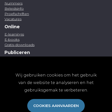
Nummers
Beleidsinfo
Proefschriften
Vacatures
Online
E-learnings
E-books
Gratis-downloads
Publiceren
Artikel indienen
Vacature publiceren
Abonnementen
Wij gebruiken cookies om het gebruik
Abonneren
van de website te analyseren en het
Aanmelden
gebruiksgemak te verbeteren.
Algemene abonnementsvoorwaarden
TvGG
COOKIES AANVAARDEN
Over ons
Colofon