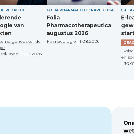
DE REDACTIE
FOLIA PHARMACOTHERAPEUTICA
E-LEA
derende
Folia
E-le
ogie van
Pharmacotherapeutica
gewo
kten
augustus 2026
star
terne geneeskunde
Farmacologie
|
1.08.2026
GEAC
gie
,
Fysisc
eeskunde
|
1.08.2026
en sp
|
30.0
Ona
wet