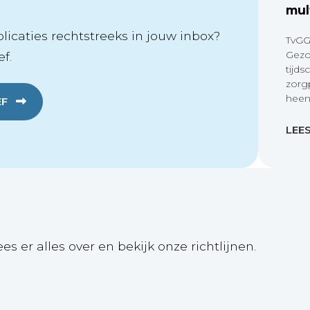
mul
icaties rechtstreeks in jouw inbox?
TvGG
Gezo
f.
tijds
zorg
heen
EF
LEE
ees er alles over en bekijk onze richtlijnen.