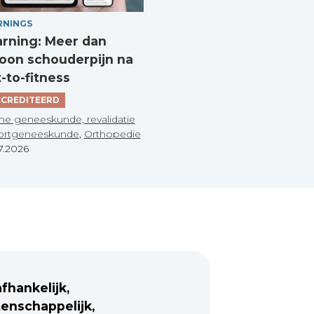
RNINGS
arning: Meer dan
on schouderpijn na
t-to-fitness
CREDITEERD
he geneeskunde, revalidatie
ortgeneeskunde
,
Orthopedie
7.2026
fhankelijk,
enschappelijk,