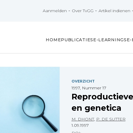
-
-
Aanmelden
Over TvGG
Artikel indienen
HOME
PUBLICATIES
E-LEARNINGS
E
OVERZICHT
1997, Nummer 17
Reproductiev
en genetica
M. DHONT
,
P. DE SUTTER
1.09.1997