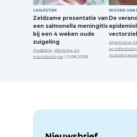
CASUÏSTIEK
WOORD VAN 
Zeldzame presentatie van
De veran
een salmonella meningitis
epidemiol
bij een 4 weken oude
vectorzie
zuigeling
Algemene in
en infectiolo
Pediatrie
,
Klinische en
Huisartsgen
microbiologie
|
5.08.2026
Nieuwsbrief