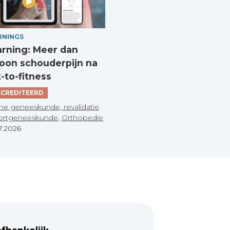
RNINGS
arning: Meer dan
on schouderpijn na
t-to-fitness
CREDITEERD
he geneeskunde, revalidatie
ortgeneeskunde
,
Orthopedie
7.2026