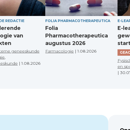
DE REDACTIE
FOLIA PHARMACOTHERAPEUTICA
E-LEA
derende
Folia
E-le
ogie van
Pharmacotherapeutica
gewo
kten
augustus 2026
star
terne geneeskunde
Farmacologie
|
1.08.2026
GEAC
gie
,
Fysisc
eeskunde
|
1.08.2026
en sp
|
30.0