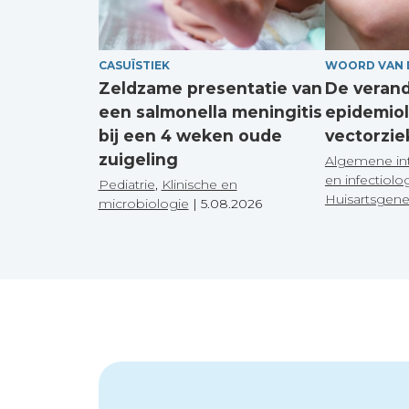
CASUÏSTIEK
WOORD VAN 
Zeldzame presentatie van
De veran
een salmonella meningitis
epidemiol
bij een 4 weken oude
vectorzie
zuigeling
Algemene in
en infectiolo
Pediatrie
,
Klinische en
Huisartsgen
microbiologie
|
5.08.2026