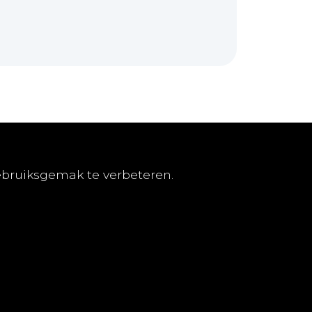
nementen
TvGG
ebruiksgemak te verbeteren.
eren
Over ons
lden
Colofon
ene abonnementsvoorwaarden
Contact