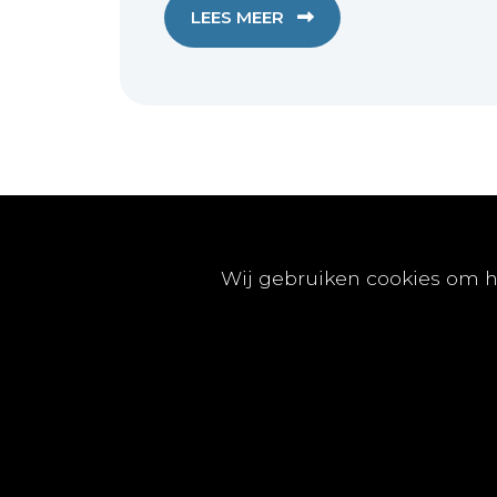
LEES MEER
Publicaties
Wij gebruiken cookies om h
Artikels
Nummers
Beleidsinfo
Proefschriften
Vacatures
© Tijdschrift voor Geneeskunde vzw 2025 |
Privac