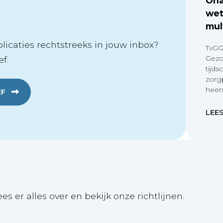
Ona
wet
mul
icaties rechtstreeks in jouw inbox?
TvGG
Gezo
f.
tijds
zorg
heen
EF
LEE
ees er alles over en bekijk onze richtlijnen.