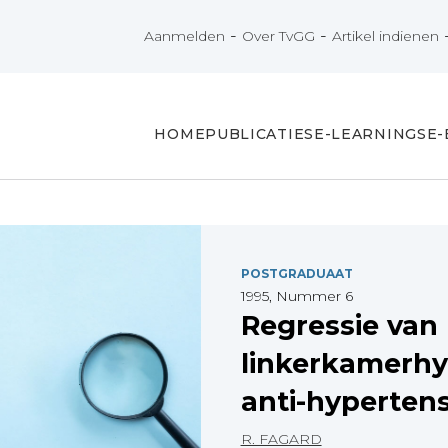
-
-
Aanmelden
Over TvGG
Artikel indienen
HOME
PUBLICATIES
E-LEARNINGS
E
POSTGRADUAAT
1995, Nummer 6
Regressie van
linkerkamerhy
anti-hypertens
R. FAGARD