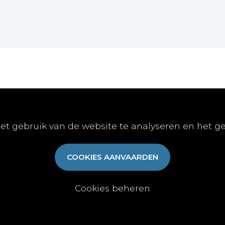
Online
Publiceren
Abon
et gebruik van de website te analyseren en het g
E-learnings
Artikel indienen
Abonn
E-books
Vacature publiceren
Aanme
COOKIES AANVAARDEN
Gratis-downloads
Algem
Cookies beheren
y
|
Cookies