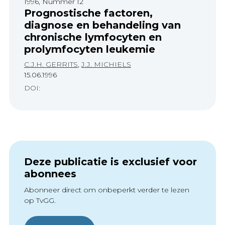
1996, Nummer 12
Prognostische factoren,
diagnose en behandeling van
chronische lymfocyten en
prolymfocyten leukemie
C.J.H. GERRITS
,
J.J. MICHIELS
15.06.1996
DOI:
Deze publicatie is exclusief voor
abonnees
Abonneer direct om onbeperkt verder te lezen
op TvGG.