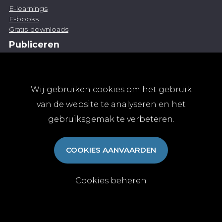
E-learnings
E-books
Gratis-downloads
Publiceren
Artikel indienen
Vacature publiceren
Abonnementen
Wij gebruiken cookies om het gebruik
Abonneren
van de website te analyseren en het
Aanmelden
gebruiksgemak te verbeteren.
Algemene abonnementsvoorwaarden
TvGG
COOKIES AANVAARDEN
Over ons
Colofon
Contact
Cookies beheren
© Tijdschrift voor Geneeskunde vzw 2025
|
Privacy
|
Cookies