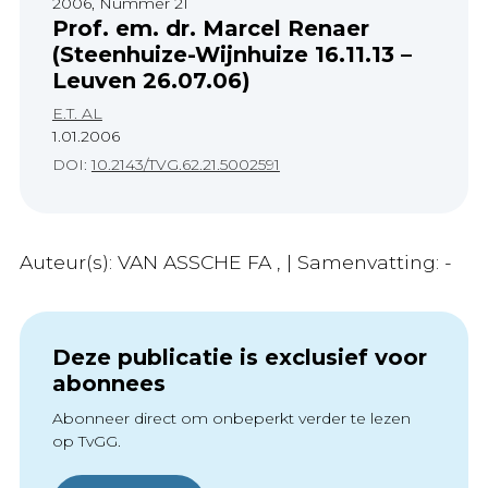
2006, Nummer 21
Prof. em. dr. Marcel Renaer
(Steenhuize-Wijnhuize 16.11.13 –
Leuven 26.07.06)
E.T. AL
1.01.2006
DOI:
10.2143/TVG.62.21.5002591
Auteur(s): VAN ASSCHE FA , | Samenvatting: -
Deze publicatie is exclusief voor
abonnees
Abonneer direct om onbeperkt verder te lezen
op TvGG.