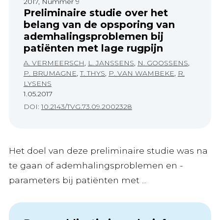
2017, Nummer 9
Preliminaire studie over het
belang van de opsporing van
ademhalingsproblemen bij
patiënten met lage rugpijn
A. VERMEERSCH
,
L. JANSSENS
,
N. GOOSSENS
,
P. BRUMAGNE
,
T. THYS
,
P. VAN WAMBEKE
,
R.
LYSENS
1.05.2017
DOI:
10.2143/TVG.73.09.2002328
Het doel van deze preliminaire studie was na
te gaan of ademhalingsproblemen en -
parameters bij patiënten met ...