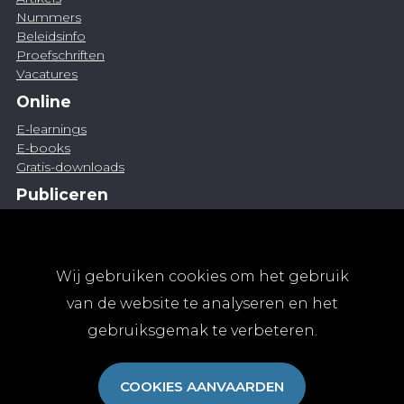
Nummers
Beleidsinfo
Proefschriften
Vacatures
Online
E-learnings
E-books
Gratis-downloads
Publiceren
Artikel indienen
Vacature publiceren
Abonnementen
Wij gebruiken cookies om het gebruik
Abonneren
van de website te analyseren en het
Aanmelden
gebruiksgemak te verbeteren.
Algemene abonnementsvoorwaarden
TvGG
COOKIES AANVAARDEN
Over ons