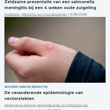
Zeldzame presentatie van een salmonella
meningitis bij een 4 weken oude zuigeling
Pediatrie
,
Klinische en microbiologie
|
5.08.2026
WOORD VAN DE REDACTIE
De veranderende epidemiologie van
vectorziekten
Algemene interne geneeskunde en infectiologie
,