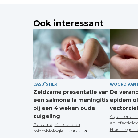
Ook interessant
CASUÏSTIEK
WOORD VAN 
Zeldzame presentatie van
De veran
een salmonella meningitis
epidemiol
bij een 4 weken oude
vectorzie
zuigeling
Algemene in
en infectiolo
Pediatrie
,
Klinische en
Huisartsgen
microbiologie
|
5.08.2026