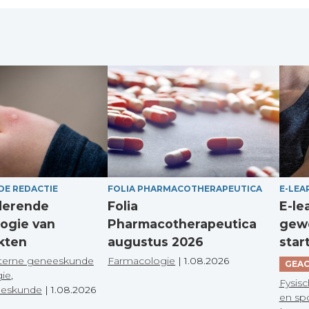
DE REDACTIE
FOLIA PHARMACOTHERAPEUTICA
E-LEA
derende
Folia
E-le
ogie van
Pharmacotherapeutica
gewo
kten
augustus 2026
star
terne geneeskunde
Farmacologie
|
1.08.2026
GEAC
gie
,
Fysisc
eeskunde
|
1.08.2026
en sp