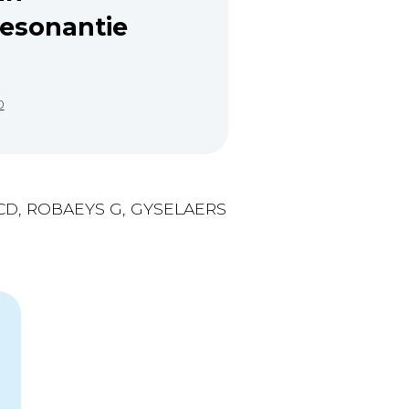
esonantie
0
E CD, ROBAEYS G, GYSELAERS