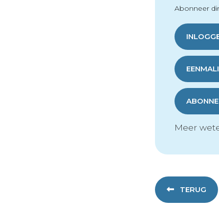
Abonneer dir
INLOGG
EENMALI
ABONNER
Meer wete
TERUG