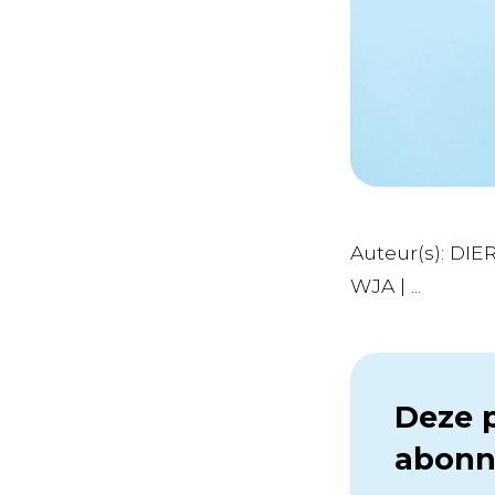
Auteur(s): DI
WJA | ...
Deze p
abonn