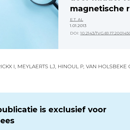
magnetische r
E.T. AL
1.01.2013
DOI:
10.2143/TVG.69.17.200145
ERICKX I, MEYLAERTS LJ, HINOUL P, VAN HOLSBEK
ublicatie is exclusief voor
ees