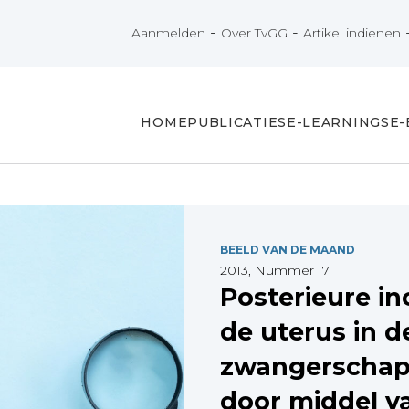
-
-
Aanmelden
Over TvGG
Artikel indienen
HOME
PUBLICATIES
E-LEARNINGS
E
BEELD VAN DE MAAND
2013, Nummer 17
Posterieure in
de uterus in d
zwangerschap
door middel v