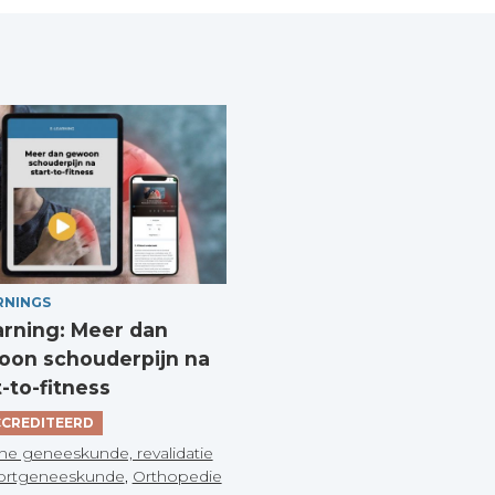
RNINGS
arning: Meer dan
on schouderpijn na
t-to-fitness
CREDITEERD
he geneeskunde, revalidatie
ortgeneeskunde
,
Orthopedie