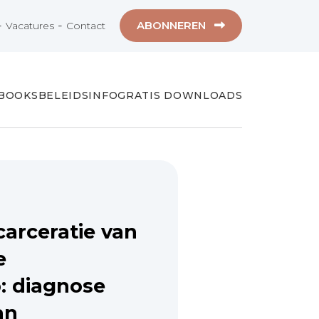
-
-
ABONNEREN
Vacatures
Contact
-BOOKS
BELEIDSINFO
GRATIS DOWNLOADS
carceratie van
e
: diagnose
an