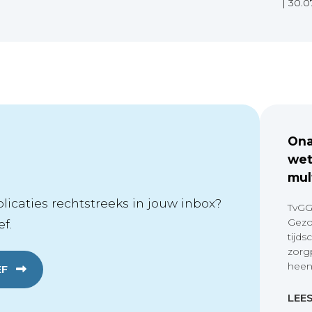
|
30.0
Ona
wet
mul
icaties rechtstreeks in jouw inbox?
TvGG
Gezo
f.
tijds
zorg
heen
EF
LEE