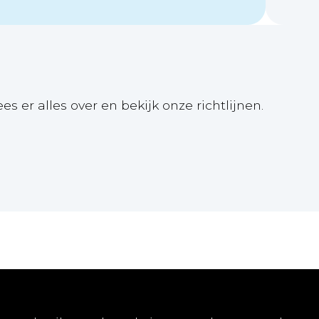
ees er alles over en bekijk onze richtlijnen.
Online
Publiceren
Abon