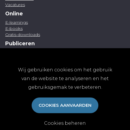
Vacatures
Online
E-learnings
E-books
Gratis-downloads
Publiceren
Artikel indienen
Vacature publiceren
Abonnementen
Wij gebruiken cookies om het gebruik
Abonneren
van de website te analyseren en het
Aanmelden
gebruiksgemak te verbeteren.
Algemene abonnementsvoorwaarden
TvGG
COOKIES AANVAARDEN
Over ons
Colofon
Contact
Cookies beheren