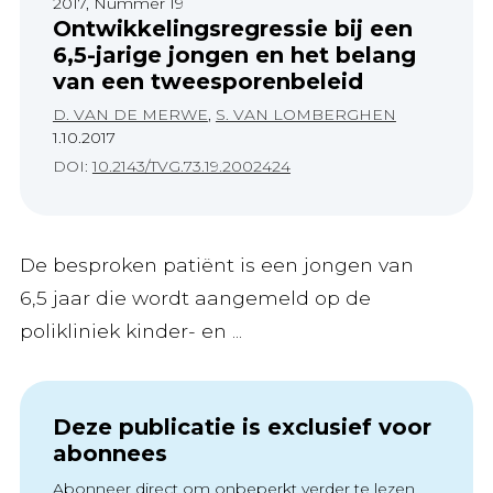
2017, Nummer 19
Ontwikkelingsregressie bij een
6,5-jarige jongen en het belang
van een tweesporenbeleid
D. VAN DE MERWE
,
S. VAN LOMBERGHEN
1.10.2017
DOI:
10.2143/TVG.73.19.2002424
De besproken patiënt is een jongen van
6,5 jaar die wordt aangemeld op de
polikliniek kinder- en ...
Deze publicatie is exclusief voor
abonnees
Abonneer direct om onbeperkt verder te lezen