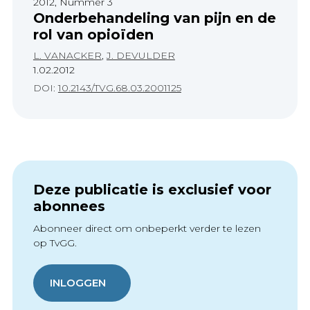
2012, Nummer 3
Onderbehandeling van pijn en de
rol van opioïden
L. VANACKER
,
J. DEVULDER
1.02.2012
DOI:
10.2143/TVG.68.03.2001125
Deze publicatie is exclusief voor
abonnees
Abonneer direct om onbeperkt verder te lezen
op TvGG.
INLOGGEN