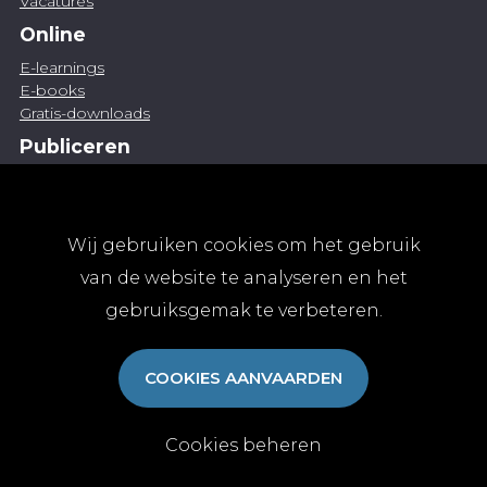
Vacatures
Online
E-learnings
E-books
Gratis-downloads
Publiceren
Artikel indienen
Vacature publiceren
Abonnementen
Wij gebruiken cookies om het gebruik
Abonneren
van de website te analyseren en het
Aanmelden
gebruiksgemak te verbeteren.
Algemene abonnementsvoorwaarden
TvGG
COOKIES AANVAARDEN
Over ons
Colofon
Contact
Cookies beheren