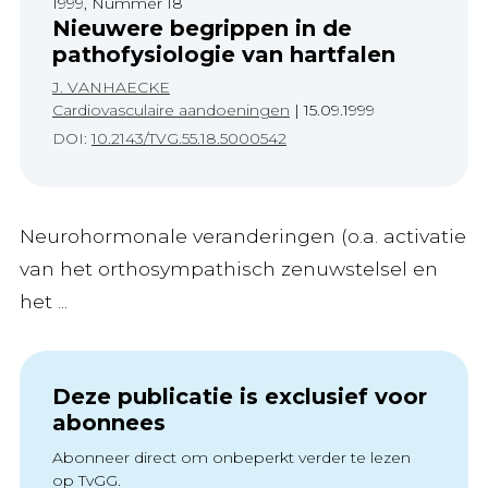
1999, Nummer 18
Nieuwere begrippen in de
pathofysiologie van hartfalen
J. VANHAECKE
Cardiovasculaire aandoeningen
|
15.09.1999
DOI:
10.2143/TVG.55.18.5000542
Neurohormonale veranderingen (o.a. activatie
van het orthosympathisch zenuwstelsel en
het ...
Deze publicatie is exclusief voor
abonnees
Abonneer direct om onbeperkt verder te lezen
op TvGG.