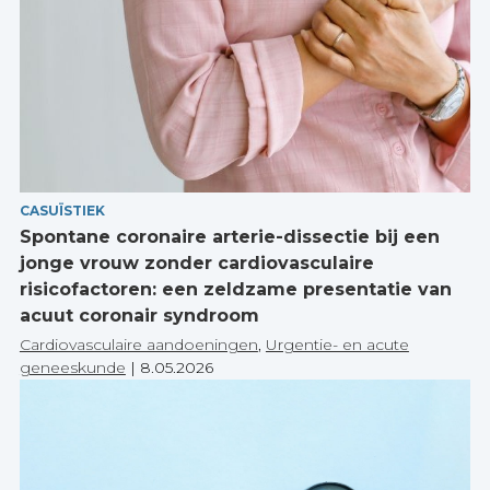
CASUÏSTIEK
Spontane coronaire arterie-dissectie bij een
jonge vrouw zonder cardiovasculaire
risicofactoren: een zeldzame presentatie van
acuut coronair syndroom
Cardiovasculaire aandoeningen
,
Urgentie- en acute
geneeskunde
|
8.05.2026