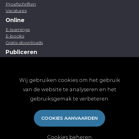
Proefschriften
Vacatures
Online
E-learnings
E-books
Gratis-downloads
Publiceren
Artikel indienen
Vacature publiceren
Abonnementen
Wij gebruiken cookies om het gebruik
Abonneren
van de website te analyseren en het
Aanmelden
gebruiksgemak te verbeteren.
Algemene abonnementsvoorwaarden
TvGG
COOKIES AANVAARDEN
Over ons
Colofon
Contact
Cookies beheren