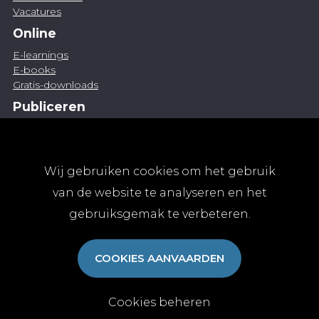
Vacatures
Online
E-learnings
E-books
Gratis-downloads
Publiceren
Artikel indienen
Vacature publiceren
Abonnementen
Wij gebruiken cookies om het gebruik
Abonneren
van de website te analyseren en het
Aanmelden
gebruiksgemak te verbeteren.
Algemene abonnementsvoorwaarden
TvGG
COOKIES AANVAARDEN
Over ons
Colofon
Contact
Cookies beheren