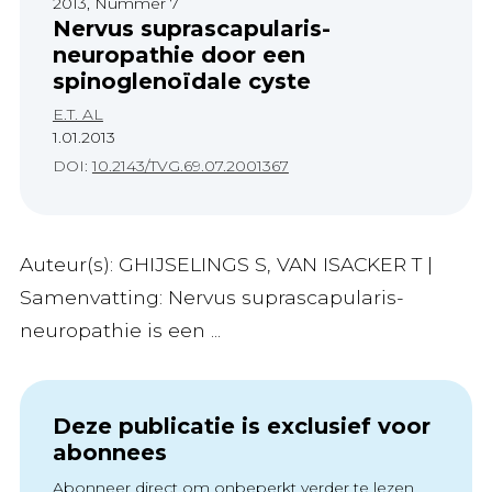
2013, Nummer 7
Nervus suprascapularis-
neuropathie door een
spinoglenoïdale cyste
E.T. AL
1.01.2013
DOI:
10.2143/TVG.69.07.2001367
Auteur(s): GHIJSELINGS S, VAN ISACKER T |
Samenvatting: Nervus suprascapularis-
neuropathie is een ...
Deze publicatie is exclusief voor
abonnees
Abonneer direct om onbeperkt verder te lezen