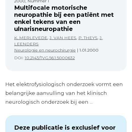
2000, Nummer 1
Multifocale motorische
neuropathie bij een patiënt met
enkel tekens van een
ulnarisneuropathie
K. MERLEVEDE
,
J. VAN HEES
,
P. THEYS
,
J.
LEENDERS
Neurologie en neurochirurgie
|
1.01.2000
DOI:
10.2143/TVG.56.1.5000632
Het elektrofysiologisch onderzoek vormt een
belangrijke aanvulling van het klinisch
neurologisch onderzoek bij een ...
Deze publicatie is exclusief voor