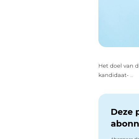
Het doel van d
kandidaat- ...
Deze p
abonn