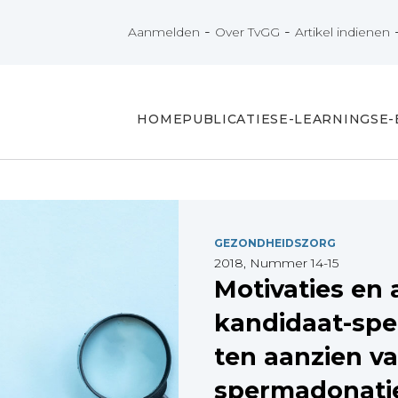
-
-
Aanmelden
Over TvGG
Artikel indienen
HOME
PUBLICATIES
E-LEARNINGS
E
GEZONDHEIDSZORG
2018, Nummer 14-15
Motivaties en 
kandidaat-sp
ten aanzien v
spermadonati