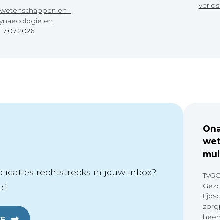
verlo
wetenschappen en -
ynaecologie en
|
7.07.2026
Ona
wet
mul
icaties rechtstreeks in jouw inbox?
TvGG
Gezo
f.
tijds
zorg
heen
EF