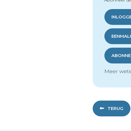
Abonneer dir
INLOGG
EENMALI
ABONNER
Meer wete
TERUG