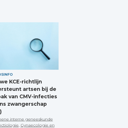
DSINFO
we KCE-richtlijn
rsteunt artsen bij de
ak van CMV-infecties
ens zwangerschap
)
ene interne geneeskunde
ectiologie
,
Gynaecologie en