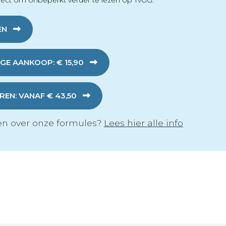
ect om onbeperkt verder te lezen op TvGG.
EN
GE AANKOOP: € 15,90
EN: VANAF € 43,50
n over onze formules?
Lees hier alle info