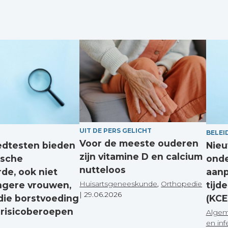
UIT DE PERS GELICHT
BELEI
Voor de meeste ouderen
edtesten bieden
Nieu
zijn vitamine D en calcium
ische
onde
nutteloos
de, ook niet
aanp
Huisartsgeneeskunde
,
Orthopedie
ngere vrouwen,
tijd
|
29.06.2026
die borstvoeding
(KCE
 risicoberoepen
Algem
en inf