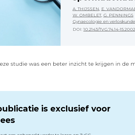
A. THIJSSEN
,
E. VANDORMA
W. OMBELET
,
G. PENNINGS
Gynaecologie en verloskund
DOI:
10.2143/TVG.74.14-15.200
eze studie was een beter inzicht te krijgen in de m
ublicatie is exclusief voor
ees