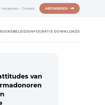
-
-
ABONNEREN
Vacatures
Contact
-BOOKS
BELEIDSINFO
GRATIS DOWNLOADS
attitudes van
ermadonoren
an
e