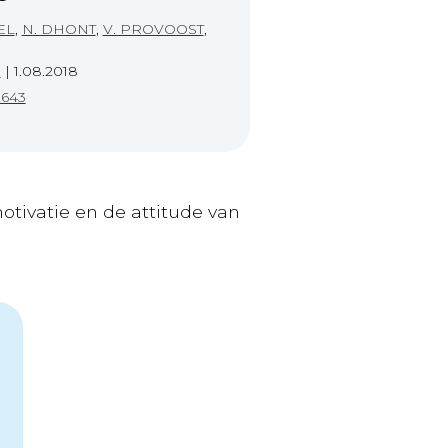
EL
,
N. DHONT
,
V. PROVOOST
,
e
|
1.08.2018
2643
otivatie en de attitude van