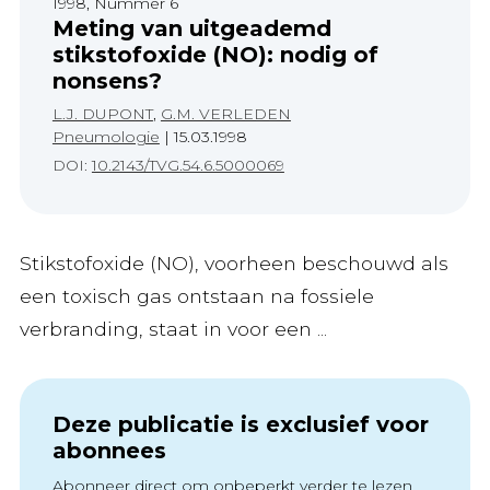
1998, Nummer 6
Meting van uitgeademd
stikstofoxide (NO): nodig of
nonsens?
L.J. DUPONT
,
G.M. VERLEDEN
Pneumologie
|
15.03.1998
DOI:
10.2143/TVG.54.6.5000069
Stikstofoxide (NO), voorheen beschouwd als
een toxisch gas ontstaan na fossiele
verbranding, staat in voor een ...
Deze publicatie is exclusief voor
abonnees
Abonneer direct om onbeperkt verder te lezen