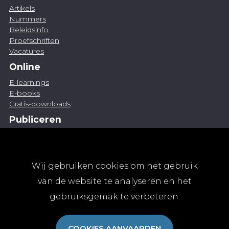
Artikels
Nummers
Beleidsinfo
Proefschriften
Vacatures
Online
E-learnings
E-books
Gratis-downloads
Publiceren
Artikel indienen
Vacature publiceren
Abonnementen
Wij gebruiken cookies om het gebruik
Abonneren
van de website te analyseren en het
Aanmelden
gebruiksgemak te verbeteren.
Algemene abonnementsvoorwaarden
TvGG
COOKIES AANVAARDEN