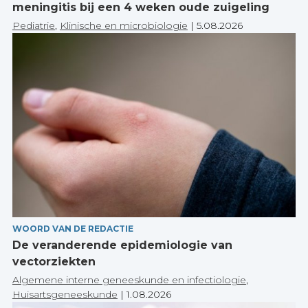
meningitis bij een 4 weken oude zuigeling
Pediatrie
,
Klinische en microbiologie
|
5.08.2026
WOORD VAN DE REDACTIE
De veranderende epidemiologie van
vectorziekten
Algemene interne geneeskunde en infectiologie
,
Huisartsgeneeskunde
|
1.08.2026