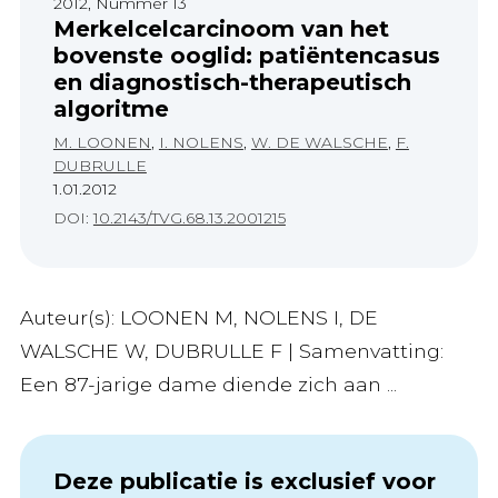
2012, Nummer 13
Merkelcelcarcinoom van het
bovenste ooglid: patiëntencasus
en diagnostisch-therapeutisch
algoritme
M. LOONEN
,
I. NOLENS
,
W. DE WALSCHE
,
F.
DUBRULLE
1.01.2012
DOI:
10.2143/TVG.68.13.2001215
Auteur(s): LOONEN M, NOLENS I, DE
WALSCHE W, DUBRULLE F | Samenvatting:
Een 87-jarige dame diende zich aan ...
Deze publicatie is exclusief voor