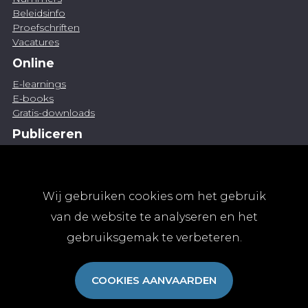
Beleidsinfo
Proefschriften
Vacatures
Online
E-learnings
E-books
Gratis-downloads
Publiceren
Artikel indienen
Vacature publiceren
Abonnementen
Wij gebruiken cookies om het gebruik
Abonneren
van de website te analyseren en het
Aanmelden
gebruiksgemak te verbeteren.
Algemene abonnementsvoorwaarden
TvGG
COOKIES AANVAARDEN
Over ons
Colofon