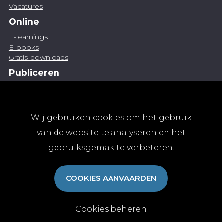
Vacatures
Online
E-learnings
E-books
Gratis-downloads
Publiceren
Artikel indienen
Vacature publiceren
Abonnementen
Wij gebruiken cookies om het gebruik
Abonneren
van de website te analyseren en het
Aanmelden
gebruiksgemak te verbeteren.
Algemene abonnementsvoorwaarden
TvGG
COOKIES AANVAARDEN
Over ons
Colofon
Contact
Cookies beheren