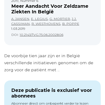
2019, Nummer 6
Meer Aandacht Voor Zeldzame
Ziekten In België
A. JANSEN
,
E. LEGIUS
,
G. MORTIER
,
J.J.
CASSIMAN
,
R. WESTHOVENS
,
B. POPPE
1.03.2019
DOI:
10.2143/TVG.75.06.2002806
De voorbije tien jaar zijn er in België
verschillende initiatieven genomen om de
zorg voor de patiënt met ...
Deze publicatie is exclusief voor
abonnees
Abonneer direct om onbeperkt verder te lezen