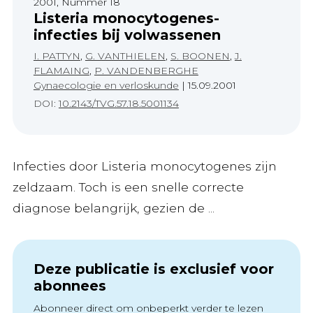
2001, Nummer 18
Listeria monocytogenes-
infecties bij volwassenen
I. PATTYN
,
G. VANTHIELEN
,
S. BOONEN
,
J.
FLAMAING
,
P. VANDENBERGHE
Gynaecologie en verloskunde
|
15.09.2001
DOI:
10.2143/TVG.57.18.5001134
Infecties door Listeria monocytogenes zijn
zeldzaam. Toch is een snelle correcte
diagnose belangrijk, gezien de ...
Deze publicatie is exclusief voor
abonnees
Abonneer direct om onbeperkt verder te lezen