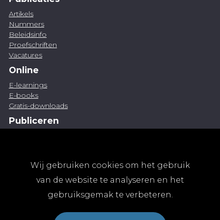
Artikels
Nummers
Beleidsinfo
Proefschriften
Vacatures
Online
E-learnings
E-books
Gratis-downloads
Publiceren
Artikel indienen
Vacature publiceren
Abonnementen
Wij gebruiken cookies om het gebruik
Abonneren
van de website te analyseren en het
Aanmelden
gebruiksgemak te verbeteren.
Algemene abonnementsvoorwaarden
TvGG