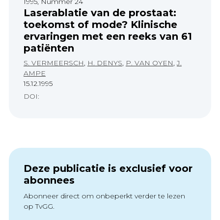
1995, Nummer 24
Laserablatie van de prostaat:
toekomst of mode? Klinische
ervaringen met een reeks van 61
patiënten
S. VERMEERSCH
,
H. DENYS
,
P. VAN OYEN
,
J.
AMPE
15.12.1995
DOI:
Deze publicatie is exclusief voor
abonnees
Abonneer direct om onbeperkt verder te lezen
op TvGG.