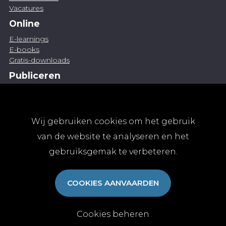
Vacatures
Online
E-learnings
E-books
Gratis-downloads
Publiceren
Artikel indienen
Vacature publiceren
Abonnementen
Wij gebruiken cookies om het gebruik
Abonneren
van de website te analyseren en het
Aanmelden
gebruiksgemak te verbeteren.
Algemene abonnementsvoorwaarden
TvGG
COOKIES AANVAARDEN
Over ons
Colofon
Contact
Cookies beheren