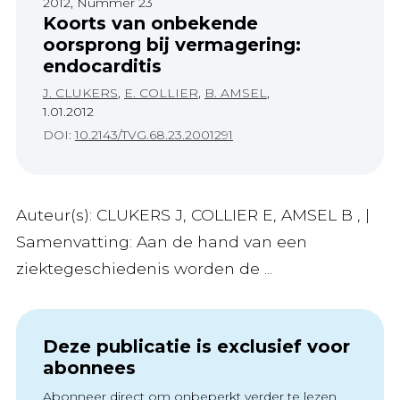
2012, Nummer 23
Koorts van onbekende
oorsprong bij vermagering:
endocarditis
J. CLUKERS
,
E. COLLIER
,
B. AMSEL
,
1.01.2012
DOI:
10.2143/TVG.68.23.2001291
Auteur(s): CLUKERS J, COLLIER E, AMSEL B , |
Samenvatting: Aan de hand van een
ziektegeschiedenis worden de ...
Deze publicatie is exclusief voor
abonnees
Abonneer direct om onbeperkt verder te lezen