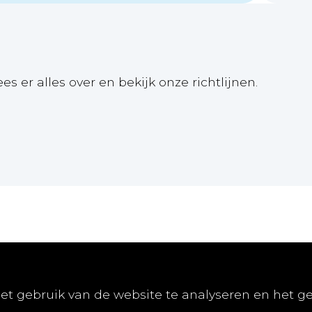
ees er alles over en bekijk onze richtlijnen.
Online
Publiceren
Abon
et gebruik van de website te analyseren en het g
E-learnings
Artikel indienen
Abonn