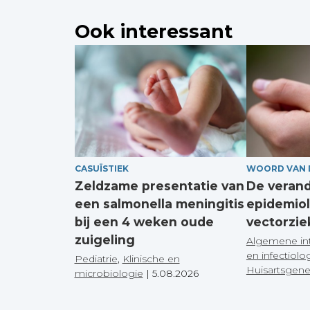
Ook interessant
CASUÏSTIEK
WOORD VAN 
Zeldzame presentatie van
De veran
een salmonella meningitis
epidemiol
bij een 4 weken oude
vectorzie
zuigeling
Algemene in
en infectiolo
Pediatrie
,
Klinische en
Huisartsgen
microbiologie
|
5.08.2026