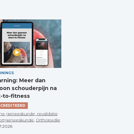
RNINGS
arning: Meer dan
on schouderpijn na
t-to-fitness
CREDITEERD
he geneeskunde, revalidatie
ortgeneeskunde
,
Orthopedie
7.2026