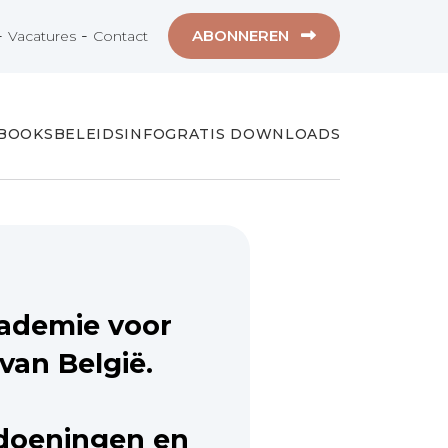
-
-
ABONNEREN
Vacatures
Contact
-BOOKS
BELEIDSINFO
GRATIS DOWNLOADS
cademie voor
an België.
ndoeningen en