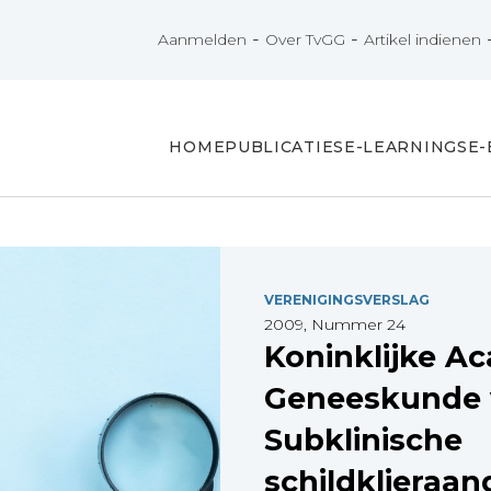
-
-
Aanmelden
Over TvGG
Artikel indienen
HOME
PUBLICATIES
E-LEARNINGS
E
VERENIGINGSVERSLAG
2009, Nummer 24
Koninklijke A
Geneeskunde v
Subklinische
schildklieraa