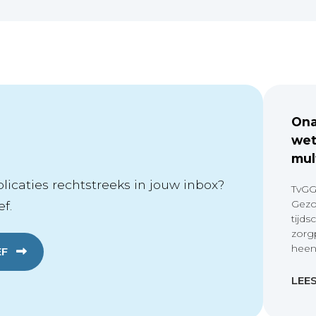
Ona
wet
mul
icaties rechtstreeks in jouw inbox?
TvGG
Gezo
f.
tijds
zorg
heen
EF
LEE