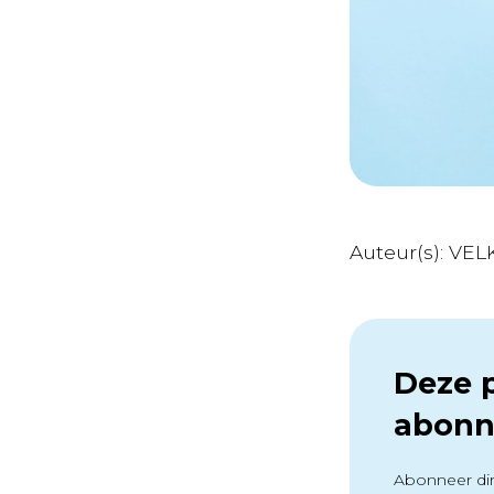
Auteur(s): VEL
Deze p
abonn
Abonneer dir