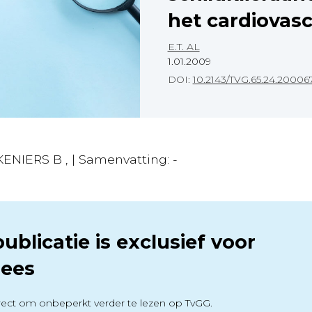
het cardiovasc
E.T. AL
1.01.2009
DOI:
10.2143/TVG.65.24.20006
KENIERS B , | Samenvatting: -
ublicatie is exclusief voor
ees
ect om onbeperkt verder te lezen op TvGG.