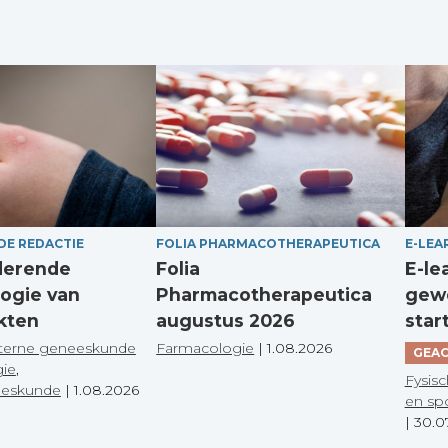
DE REDACTIE
FOLIA PHARMACOTHERAPEUTICA
E-LEA
derende
Folia
E-le
ogie van
Pharmacotherapeutica
gewo
kten
augustus 2026
star
terne geneeskunde
Farmacologie
|
1.08.2026
GEAC
gie
,
Fysisc
eeskunde
|
1.08.2026
en sp
|
30.0